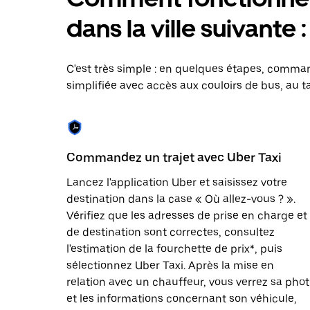
le
calendrier
dans la ville suivante
et
sélectionner
une
date.
C'est très simple : en quelques étapes, comman
Appuyez
simplifiée avec accès aux couloirs de bus, au ta
sur
la
touche
Échap
pour
fermer
Commandez un trajet avec Uber Taxi
le
calendrier.
Lancez l'application Uber et saisissez votre
destination dans la case « Où allez-vous ? ».
Vérifiez que les adresses de prise en charge et
de destination sont correctes, consultez
l'estimation de la fourchette de prix*, puis
sélectionnez Uber Taxi. Après la mise en
relation avec un chauffeur, vous verrez sa pho
et les informations concernant son véhicule,