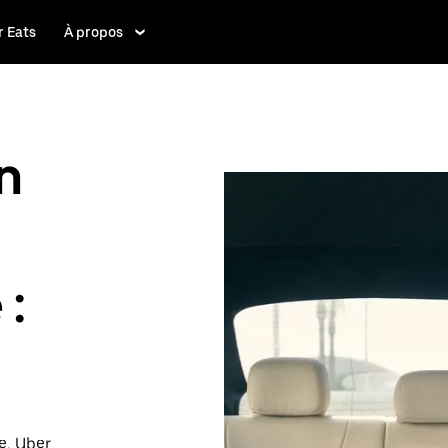
 Eats
À propos
n
 :
e, Uber