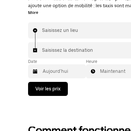
ajoute une option de mobilité : les taxis sont 
disponibles dans l'application. Uber Taxi : un t
More
vous en avez besoin.
Saisissez un lieu
Saisissez la destination
Date
Heure
Maintenant
Appuyez
Voir les prix
sur
la
flèche
vers
le
bas
pour
Comment fonctionne l
ouvrir