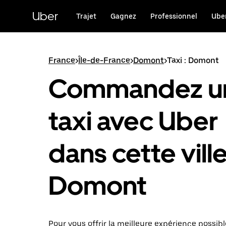
Passer
au
Uber
Trajet
Gagnez
Professionnel
Uber
contenu
principal
France
>
Île-de-France
>
Domont
>
Taxi : Domont
Commandez u
taxi avec Uber
dans cette ville
Domont
Pour vous offrir la meilleure expérience possibl