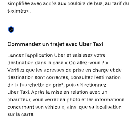
Appuyez
simplifiée avec accès aux couloirs de bus, au tarif du
sur
taximètre.
la
touche
Échap
pour
fermer
le
Commandez un trajet avec Uber Taxi
C
calendrier.
Lancez l'application Uber et saisissez votre
Av
destination dans la case « Où allez-vous ? ».
vé
Vérifiez que les adresses de prise en charge et de
l'
destination sont correctes, consultez l'estimation
Vo
de la fourchette de prix*, puis sélectionnez
l'
Uber Taxi. Après la mise en relation avec un
po
chauffeur, vous verrez sa photo et les informations
au
concernant son véhicule, ainsi que sa localisation
sur la carte.