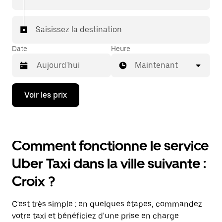
Saisissez la destination
Date
Heure
Maintenant
Appuyez
Voir les prix
sur
la
flèche
vers
le
Comment fonctionne le service
bas
pour
Uber Taxi dans la ville suivante :
ouvrir
le
Croix ?
calendrier
et
sélectionner
C'est très simple : en quelques étapes, commandez
une
date.
votre taxi et bénéficiez d'une prise en charge