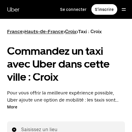
Passer
au
Uber
Se connecter
S'inscrire
contenu
principal
France
>
Hauts-de-France
>
Croix
>
Taxi : Croix
Commandez un taxi
avec Uber dans cette
ville : Croix
Pour vous offrir la meilleure expérience possible,
Uber ajoute une option de mobilité : les taxis sont
maintenant disponibles dans l'application. Uber Taxi :
More
un taxi quand vous en avez besoin.
Saisissez un lieu