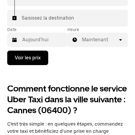
Saisissez la destination
Date
Heure
Maintenant
Appuyez
Voir les prix
sur
la
flèche
vers
le
Comment fonctionne le service
bas
pour
Uber Taxi dans la ville suivante :
ouvrir
le
Cannes (06400) ?
calendrier
et
sélectionner
C'est très simple : en quelques étapes, commandez
une
date.
votre taxi et bénéficiez d'une prise en charge