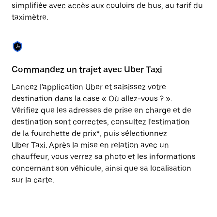
Appuyez
simplifiée avec accès aux couloirs de bus, au tarif du
sur
taximètre.
la
touche
Échap
pour
fermer
le
Commandez un trajet avec Uber Taxi
C
calendrier.
Lancez l'application Uber et saisissez votre
Av
destination dans la case « Où allez-vous ? ».
vé
Vérifiez que les adresses de prise en charge et de
l'
destination sont correctes, consultez l'estimation
Vo
de la fourchette de prix*, puis sélectionnez
l'
Uber Taxi. Après la mise en relation avec un
po
chauffeur, vous verrez sa photo et les informations
au
concernant son véhicule, ainsi que sa localisation
sur la carte.