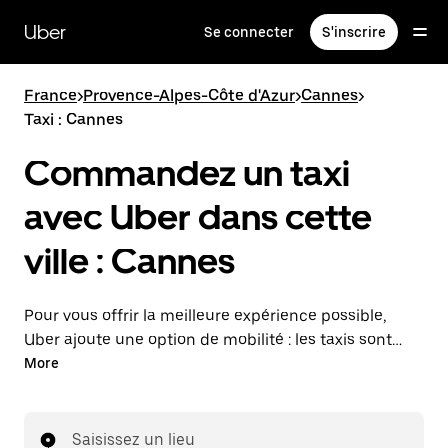
Passer
au
Uber
Se connecter
S'inscrire
contenu
principal
France
>
Provence-Alpes-Côte d'Azur
>
Cannes
>
Taxi : Cannes
Commandez un taxi
avec Uber dans cette
ville : Cannes
Pour vous offrir la meilleure expérience possible,
Uber ajoute une option de mobilité : les taxis sont
maintenant disponibles dans l'application. Uber Taxi :
More
un taxi quand vous en avez besoin.
Saisissez un lieu