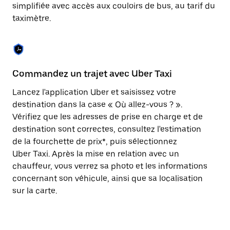
Appuyez
simplifiée avec accès aux couloirs de bus, au tarif du
sur
taximètre.
la
touche
Échap
pour
fermer
le
Commandez un trajet avec Uber Taxi
C
calendrier.
Lancez l'application Uber et saisissez votre
Av
destination dans la case « Où allez-vous ? ».
vé
Vérifiez que les adresses de prise en charge et de
l'
destination sont correctes, consultez l'estimation
Vo
de la fourchette de prix*, puis sélectionnez
l'
Uber Taxi. Après la mise en relation avec un
po
chauffeur, vous verrez sa photo et les informations
au
concernant son véhicule, ainsi que sa localisation
sur la carte.