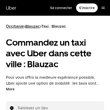
Passer
au
Uber
Se connecter
S'inscrire
contenu
principal
Occitanie
>
Blauzac
>
Taxi : Blauzac
Commandez un taxi
avec Uber dans cette
ville : Blauzac
Pour vous offrir la meilleure expérience possible,
Uber ajoute une option de mobilité : les taxis sont
maintenant disponibles dans l'application. Uber Taxi :
More
un taxi quand vous en avez besoin.
Saisissez un lieu