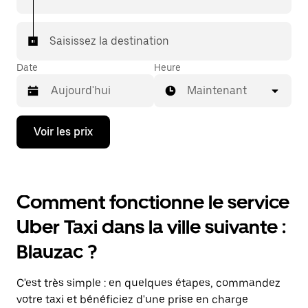
Saisissez la destination
Date
Heure
Maintenant
Appuyez
Voir les prix
sur
la
flèche
vers
le
Comment fonctionne le service
bas
pour
Uber Taxi dans la ville suivante :
ouvrir
le
Blauzac ?
calendrier
et
sélectionner
C'est très simple : en quelques étapes, commandez
une
date.
votre taxi et bénéficiez d'une prise en charge