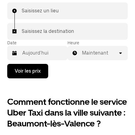
Saisissez un lieu
Saisissez la destination
Date
Heure
Maintenant
Appuyez
Voir les prix
sur
la
flèche
vers
le
Comment fonctionne le service
bas
pour
Uber Taxi dans la ville suivante :
ouvrir
le
Beaumont-lès-Valence ?
calendrier
et
sélectionner