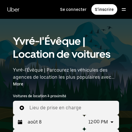
Passer
au
Uber
Se connecter
S'inscrire
contenu
principal
Yvré-l'Évêque |
Location de voitures
Yvré-l'Évêque | Parcourez les véhicules des
agences de location les plus populaires avec
Uber Rent. Des voitures électriques aux berlines
More
de luxe en passant par les SUV, vous trouverez
Voitures de location à proximité
des véhicules adaptés aux voyageurs en solo et
aux groupes comptant jusqu'à sept personnes.
Lieu de prise en charge
Saisissez l'heure et l'emplacement (par
exemple : Rennes Airport) pour trouver des
12:00 PM
voitures de location à proximité.