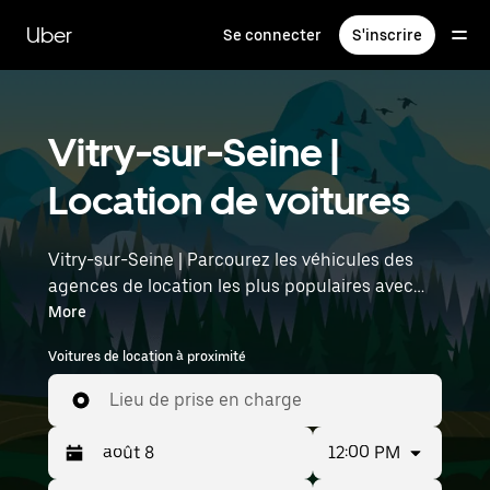
Passer
au
Uber
Se connecter
S'inscrire
contenu
principal
Vitry-sur-Seine |
Location de voitures
Vitry-sur-Seine | Parcourez les véhicules des
agences de location les plus populaires avec
Uber Rent. Des voitures électriques aux berlines
More
de luxe en passant par les SUV, vous trouverez
Voitures de location à proximité
des véhicules adaptés aux voyageurs en solo et
aux groupes comptant jusqu'à sept personnes.
Lieu de prise en charge
Saisissez l'heure et l'emplacement (par
exemple : Paris Orly Airport) pour trouver des
12:00 PM
voitures de location à proximité.