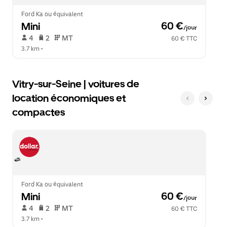
le
calendrier.
Ford Ka ou équivalent
Mini
 60 €
/jour
 4   
 2   
 MT   
60 € TTC
3.7 km
 •  
Vitry-sur-Seine | voitures de
location économiques et
compactes
Ford Ka ou équivalent
Mini
 60 €
/jour
 4   
 2   
 MT   
60 € TTC
3.7 km
 •  