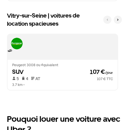
Vitry-sur-Seine | voitures de
location spacieuses
Peugeot 3008 ou équivalent
SUV
 107 €
/jour
 5   
 4   
 AT   
107 € TTC
3.7 km
 •  
Pouquoi louer une voiture avec
Uber ?