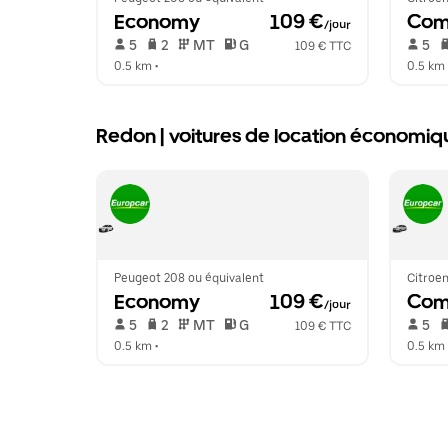
Economy
 109 €
Com
/jour
 5   
 2   
 MT   
 G  
 5   
109 € TTC
0.5 km
 •  
0.5 km
 
Redon | voitures de location économi
Peugeot 208 ou équivalent
Citroen
Economy
 109 €
Com
/jour
 5   
 2   
 MT   
 G  
 5   
109 € TTC
0.5 km
 •  
0.5 km
 