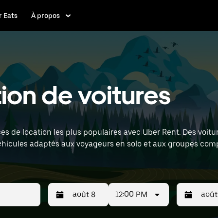
 Eats
À propos
ion de voitures
s de location les plus populaires avec Uber Rent. Des voitur
éhicules adaptés aux voyageurs en solo et aux groupes comp
nnes Airport) pour trouver des voitures de location à proxim
12:00 PM