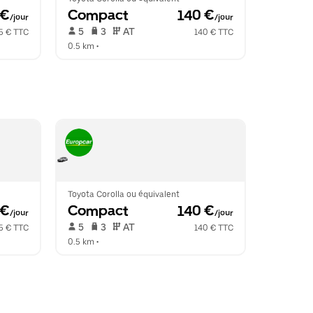
 €
Compact
 140 €
/jour
/jour
 5   
 3   
 AT   
5 € TTC
140 € TTC
0.5 km
 •  
Toyota Corolla ou équivalent
 €
Compact
 140 €
/jour
/jour
 5   
 3   
 AT   
5 € TTC
140 € TTC
0.5 km
 •  