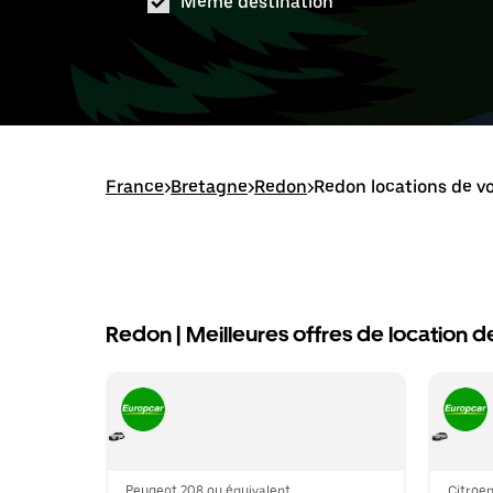
Même destination
France
>
Bretagne
>
Redon
>
Redon locations de vo
Redon | Meilleures offres de location d
Peugeot 208 ou équivalent
Citroen