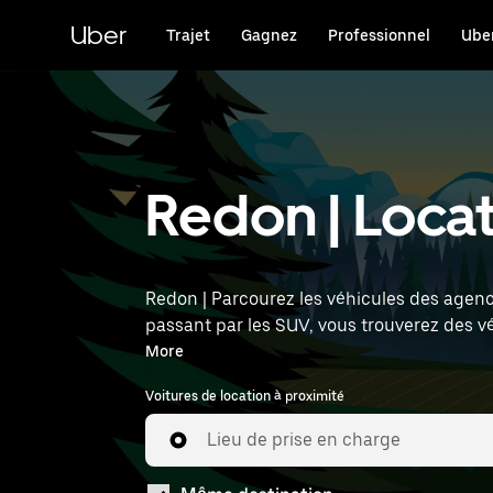
Passer
au
Uber
Trajet
Gagnez
Professionnel
Uber
contenu
principal
Redon | Locat
Redon | Parcourez les véhicules des agence
passant par les SUV, vous trouverez des v
l'heure et l'emplacement (par exemple : Re
More
Voitures de location à proximité
Lieu de prise en charge