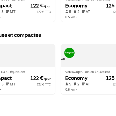
pact
 122 €
Economy
 125
/jour
 3   
 MT   
 5   
 2   
 AT   
122 € TTC
12
•  
0.5 km
 •  
ques et compactes
 C4 ou équivalent
Volkswagen Polo ou équivalent
pact
 122 €
Economy
 125
/jour
 3   
 MT   
 5   
 2   
 AT   
122 € TTC
12
•  
0.5 km
 •  