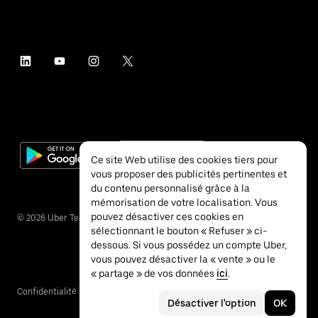
Ce site Web utilise des cookies tiers pour
vous proposer des publicités pertinentes et
du contenu personnalisé grâce à la
mémorisation de votre localisation. Vous
pouvez désactiver ces cookies en
©
2026
Uber Technologies Inc.
sélectionnant le bouton « Refuser » ci-
dessous. Si vous possédez un compte Uber,
vous pouvez désactiver la « vente » ou le
« partage » de vos données
ici
.
Confidentialité
Accessibilité
Conditions
Désactiver l'option
OK