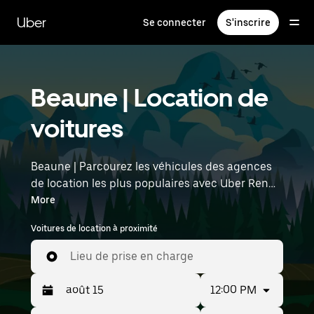
Passer
au
Uber
Se connecter
S'inscrire
contenu
principal
Beaune | Location de
voitures
Beaune | Parcourez les véhicules des agences
de location les plus populaires avec Uber Rent.
Des voitures électriques aux berlines de luxe en
More
passant par les SUV, vous trouverez des
Voitures de location à proximité
véhicules adaptés aux voyageurs en solo et aux
groupes comptant jusqu'à sept personnes.
Lieu de prise en charge
Saisissez l'heure et l'emplacement (par
exemple : Lyon–Saint-Exupéry Airport) pour
12:00 PM
trouver des voitures de location à proximité.