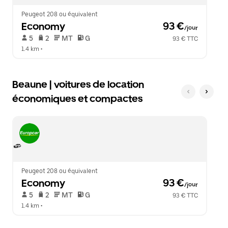
le
calendrier.
Peugeot 208 ou équivalent
Economy
 93 €
/jour
 5   
 2   
 MT   
 G  
93 € TTC
1.4 km
 •  
Beaune | voitures de location
économiques et compactes
Peugeot 208 ou équivalent
Economy
 93 €
/jour
 5   
 2   
 MT   
 G  
93 € TTC
1.4 km
 •  