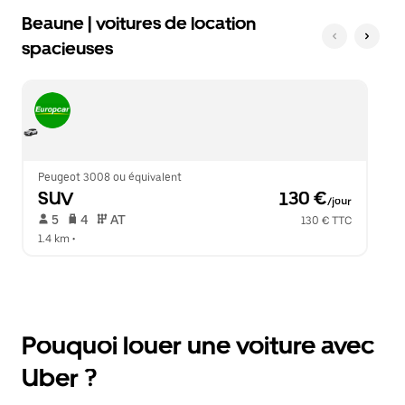
Beaune | voitures de location
spacieuses
Peugeot 3008 ou équivalent
SUV
 130 €
/jour
 5   
 4   
 AT   
130 € TTC
1.4 km
 •  
Pouquoi louer une voiture avec
Uber ?