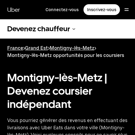
Passer
au
Uber
Connectez-vous
Inscrivez-vous
contenu
principal
Devenez chauffeur
France
>
Grand Est
>
Montigny-lès-Metz
>
Montigny-lès-Metz opportunités pour les coursiers
Montigny-lès-Metz |
Devenez coursier
indépendant
Vous pourriez générer des revenus en effectuant des
livraisons avec Uber Eats dans votre ville (Montigny-
lès-Metz). Voici quelques conseils pour en savoir plus