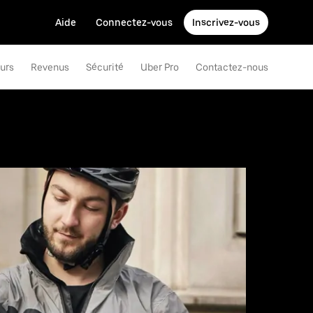
Aide
Connectez-vous
Inscrivez-vous
eurs
Revenus
Sécurité
Uber Pro
Contactez-nous