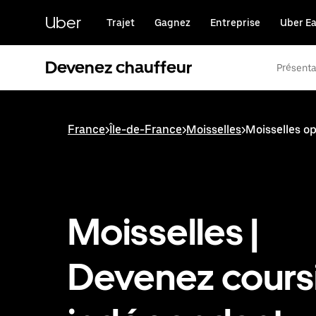
Passer
au
Uber
Trajet
Gagnez
Entreprise
Uber Ea
contenu
principal
Devenez chauffeur
Présenta
France
>
Île-de-France
>
Moisselles
>
Moisselles op
Moisselles |
Devenez cours