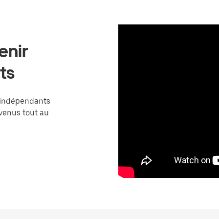
enir
ts
 indépendants
venus tout au