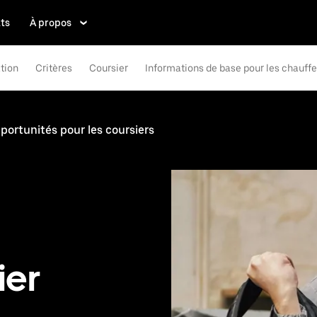
ts
À propos
tion
Critères
Coursier
Informations de base pour les chauff
portunités pour les coursiers
ier