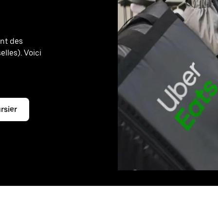
ant des
elles). Voici
e
rsier