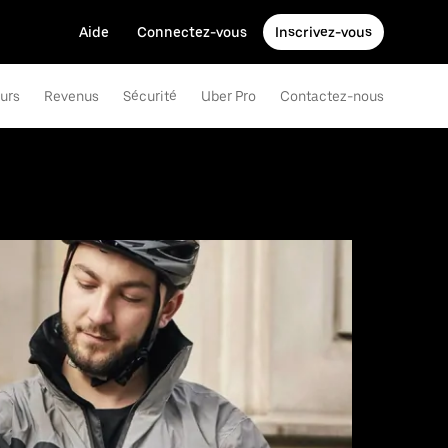
Aide
Connectez-vous
Inscrivez-vous
eurs
Revenus
Sécurité
Uber Pro
Contactez-nous