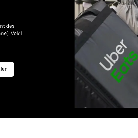
ant des
ne). Voici
e
ier