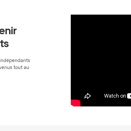
enir
ts
 indépendants
venus tout au