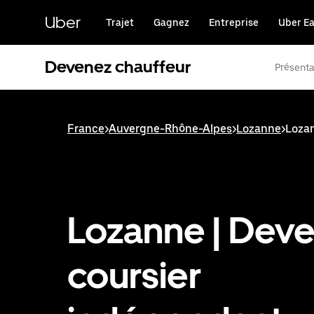
Passer
au
Uber
Trajet
Gagnez
Entreprise
Uber Ea
contenu
principal
Devenez chauffeur
Présenta
France
>
Auvergne-Rhône-Alpes
>
Lozanne
>
Lozan
Lozanne | Dev
coursier