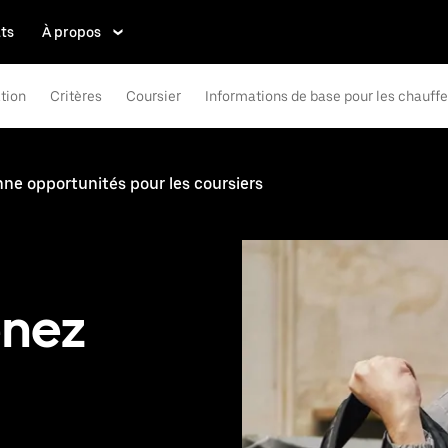
ts
À propos
tion
Critères
Coursier
Informations de base pour les chauff
ne opportunités pour les coursiers
enez