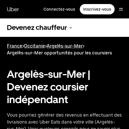
Passer
au
Uber
Connectez-vous
Inscrivez-vous
contenu
principal
Devenez chauffeur
France
>
Occitanie
>
Argelès-sur-Mer
>
Argelès-sur-Mer opportunités pour les coursiers
Argelès-sur-Mer |
Devenez coursier
indépendant
Vous pourriez générer des revenus en effectuant des
livraisons avec Uber Eats dans votre ville (Argelès-
sur-Mer). Voici quelques conseils pour en savoir plus