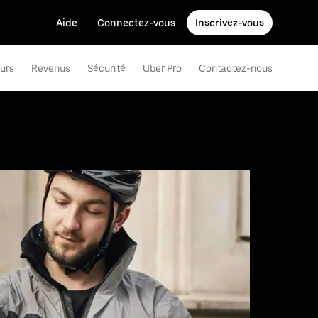
Aide
Connectez-vous
Inscrivez-vous
eurs
Revenus
Sécurité
Uber Pro
Contactez-nous