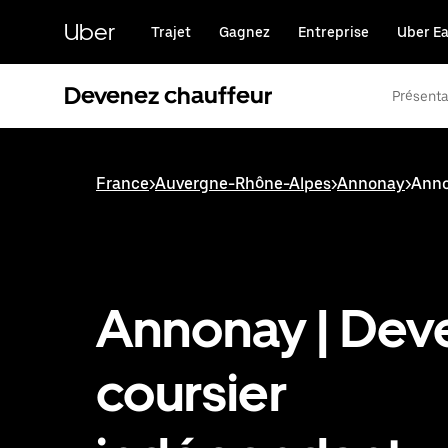
Passer
au
Uber
Trajet
Gagnez
Entreprise
Uber Ea
contenu
principal
Devenez chauffeur
Présenta
France
>
Auvergne-Rhône-Alpes
>
Annonay
>
Anno
Annonay | Dev
coursier