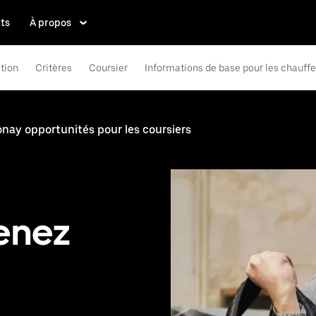
ts
À propos
tion
Critères
Coursier
Informations de base pour les chauff
nay opportunités pour les coursiers
enez