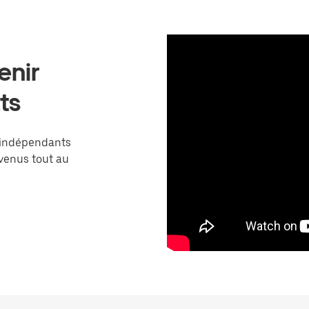
enir
ts
 indépendants
venus tout au