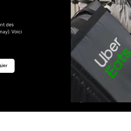
ant des
nay). Voici
e
sier