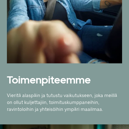
Toimenpiteemme
Vieritä alaspäin ja tutustu vaikutukseen, joka meillä
on ollut kuljettajiin, toimituskumppaneihin,
ravintoloihin ja yhteisöihin ympäri maailmaa.