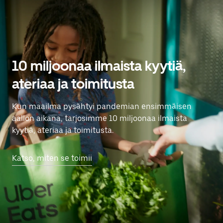
10 miljoonaa ilmaista kyytiä,
ateriaa ja toimitusta
Kun maailma pysähtyi pandemian ensimmäisen
aallon aikana, tarjosimme 10 miljoonaa ilmaista
kyytiä, ateriaa ja toimitusta.
Katso, miten se toimii