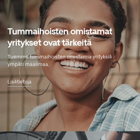
Tummaihoisten omistamat
yritykset ovat tärkeitä
Tuemme tummaihoisten omistamia yrityksiä
ympäri maailmaa.
Lisätietoja