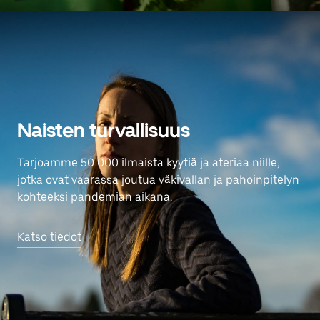
Naisten turvallisuus
Tarjoamme 50 000 ilmaista kyytiä ja ateriaa niille,
jotka ovat vaarassa joutua väkivallan ja pahoinpitelyn
kohteeksi pandemian aikana.
Katso tiedot