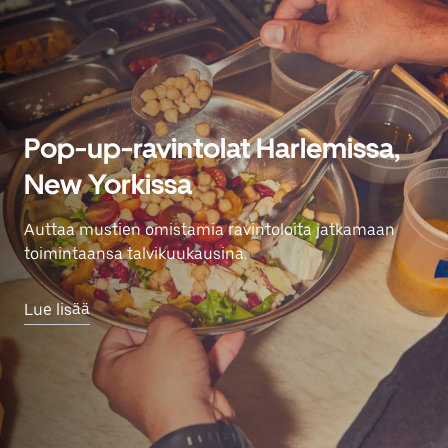
Pop-up-ravintolat Harlemissa,
New Yorkissa
Auttaa mustien omistamia ravintoloita jatkamaan
toimintaansa talvikuukausina.
Lue lisää