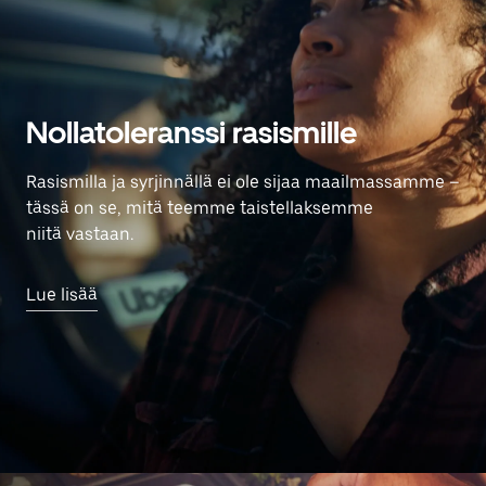
Nollatoleranssi rasismille
Rasismilla ja syrjinnällä ei ole sijaa maailmassamme –
tässä on se, mitä teemme taistellaksemme
niitä vastaan.
Lue lisää