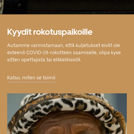
Kyydit rokotuspaikoille
Autamme varmistamaan, että kuljetukset eivät ole
esteenä COVID-19-rokotteen saamiselle, olipa kyse
sitten opettajista tai eläkeläisistä.
Katso, miten se toimii