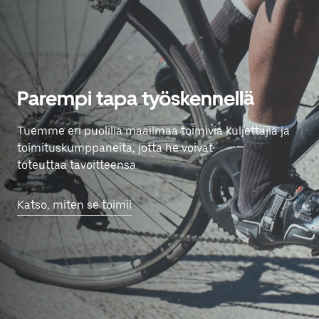
Parempi tapa työskennellä
Tuemme eri puolilla maailmaa toimivia kuljettajia ja
toimituskumppaneita, jotta he voivat
toteuttaa tavoitteensa.
Katso, miten se toimii