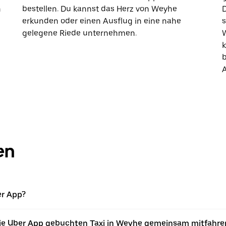
n
bestellen. Du kannst das Herz von Weyhe
erkunden oder einen Ausflug in eine nahe
gelegene Riede unternehmen.
W
k
b
A
en
er App?
 die Uber App gebuchten Taxi in Weyhe gemeinsam mitfahre