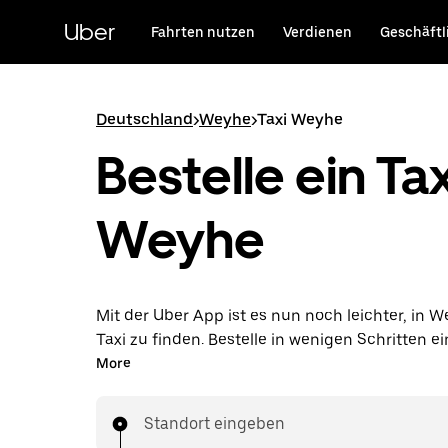
Direkt
zum
Uber
Fahrten nutzen
Verdienen
Geschäftl
Hauptinhalt
Deutschland
>
Weyhe
>
Taxi Weyhe
Bestelle ein Tax
Weyhe
Mit der Uber App ist es nun noch leichter, in W
Taxi zu finden. Bestelle in wenigen Schritten ei
Taxi und bezahle deine Fahrt direkt in der App.
More
Verfügbarkeit rund um die Uhr ist dies die prak
deine nächste Taxifahrt in Weyhe zu bestellen.
Standort eingeben