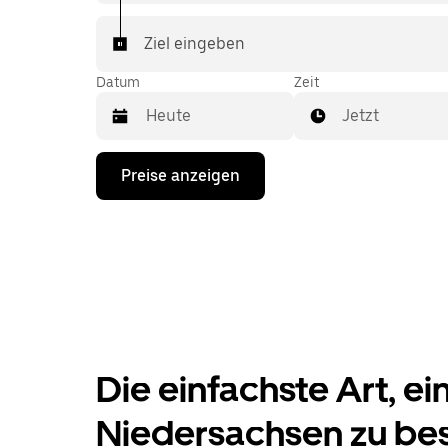
Ziel eingeben
Datum
Zeit
Jetzt
Drücke
Preise anzeigen
die
Nach-
unten-
Taste,
um
mit
dem
Kalender
zu
interagieren
und
Die einfachste Art, ei
ein
Datum
auszuwählen.
Niedersachsen zu bes
Drücke