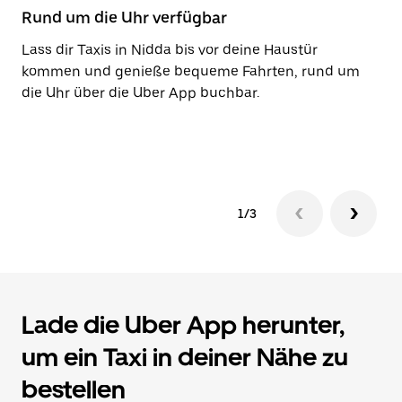
den
Rund um die Uhr verfügbar
Ba
Kalender
zu
Lass dir Taxis in Nidda bis vor deine Haustür
Mi
schließen.
kommen und genieße bequeme Fahrten, rund um
ni
die Uhr über die Uber App buchbar.
Za
be
Ko
1/3
Lade die Uber App herunter,
um ein Taxi in deiner Nähe zu
bestellen