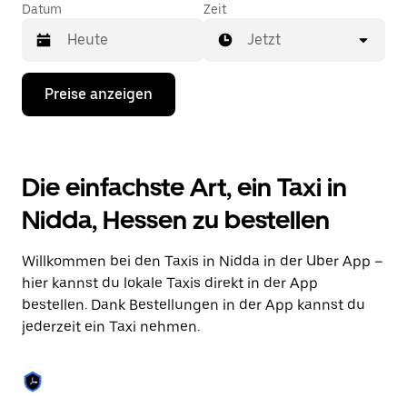
Datum
Zeit
Jetzt
Drücke
Preise anzeigen
die
Nach-
unten-
Taste,
um
Die einfachste Art, ein Taxi in
mit
dem
Nidda, Hessen zu bestellen
Kalender
zu
interagieren
Willkommen bei den Taxis in Nidda in der Uber App –
und
ein
hier kannst du lokale Taxis direkt in der App
Datum
bestellen. Dank Bestellungen in der App kannst du
auszuwählen.
jederzeit ein Taxi nehmen.
Drücke
die
Escape-
Taste,
um