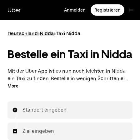
Direkt
zum
Uber
Anmelden
Registrieren
Hauptinhalt
Deutschland
>
Nidda
>
Taxi Nidda
Bestelle ein Taxi in Nidda
Mit der Uber App ist es nun noch leichter, in Nidda
ein Taxi zu finden. Bestelle in wenigen Schritten ein
Taxi und bezahle deine Fahrt direkt in der App. Mit
More
Vorab-Fixpreisen und Verfügbarkeit rund um die Uhr
ist dies die praktischste Art, deine nächste Taxifahrt
in Nidda zu bestellen.
Standort eingeben
Ziel eingeben