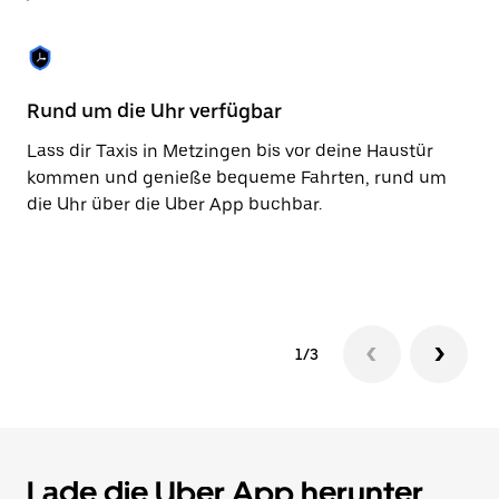
Taste,
um
den
Kalender
zu
Rund um die Uhr verfügbar
Ba
schließen.
Lass dir Taxis in Metzingen bis vor deine Haustür
Mi
kommen und genieße bequeme Fahrten, rund um
ni
die Uhr über die Uber App buchbar.
Za
be
Ko
1/3
Lade die Uber App herunter,