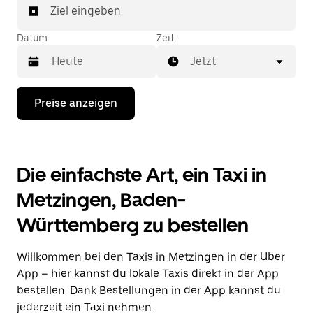
Ziel eingeben
Datum
Zeit
Jetzt
Drücke
Preise anzeigen
die
Nach-
unten-
Taste,
um
Die einfachste Art, ein Taxi in
mit
dem
Metzingen, Baden-
Kalender
zu
Württemberg zu bestellen
interagieren
und
ein
Willkommen bei den Taxis in Metzingen in der Uber
Datum
auszuwählen.
App – hier kannst du lokale Taxis direkt in der App
Drücke
bestellen. Dank Bestellungen in der App kannst du
die
jederzeit ein Taxi nehmen.
Escape-