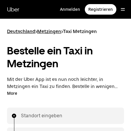
Direkt
zum
Uber
Anmelden
Registrieren
Hauptinhalt
Deutschland
>
Metzingen
>
Taxi Metzingen
Bestelle ein Taxi in
Metzingen
Mit der Uber App ist es nun noch leichter, in
Metzingen ein Taxi zu finden. Bestelle in wenigen
Schritten ein lokales Taxi und bezahle deine Fahrt
More
direkt in der App. Mit der Verfügbarkeit rund um die
Uhr ist dies die praktischste Art, deine nächste
Taxifahrt in Metzingen zu bestellen.
Standort eingeben