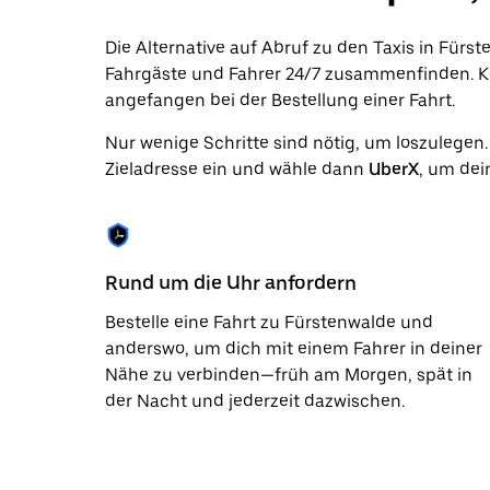
Datum
auszuwählen.
Die Alternative auf Abruf zu den Taxis in Fürs
Drücke
Fahrgäste und Fahrer 24/7 zusammenfinden. Ko
die
Escape-
angefangen bei der Bestellung einer Fahrt.
Taste,
um
Nur wenige Schritte sind nötig, um loszulegen
den
Zieladresse ein und wähle dann
UberX
, um dei
Kalender
zu
schließen.
Rund um die Uhr anfordern
Bestelle eine Fahrt zu Fürstenwalde und
anderswo, um dich mit einem Fahrer in deiner
Nähe zu verbinden—früh am Morgen, spät in
der Nacht und jederzeit dazwischen.