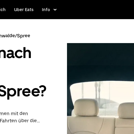
ich
Uber Eats
Info
enwalde/Spree
 nach
Spree?
ammen mit den
Fahrten über die
 Du kannst Last-