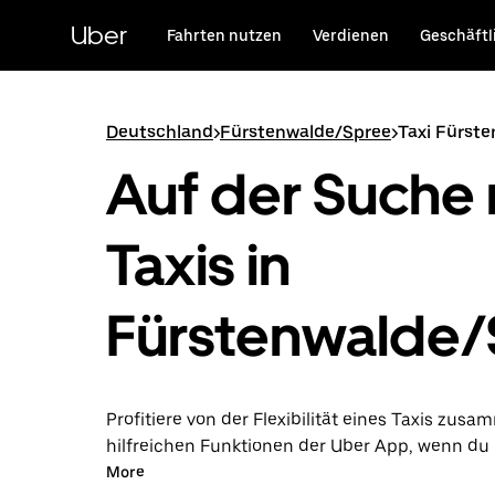
Direkt
zum
Uber
Fahrten nutzen
Verdienen
Geschäftl
Hauptinhalt
Deutschland
>
Fürstenwalde/Spree
>
Taxi Fürst
Auf der Suche
Taxis in
Fürstenwalde/
Profitiere von der Flexibilität eines Taxis zus
hilfreichen Funktionen der Uber App, wenn du 
Uber App in Fürstenwalde/Spree unternimmst.
More