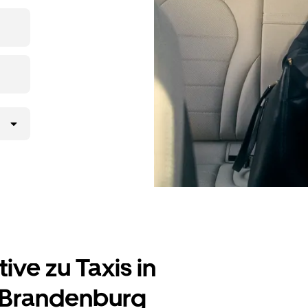
r online auf Abruf
 jede Fahrt ansehen.
.
ve zu Taxis in
 Brandenburg