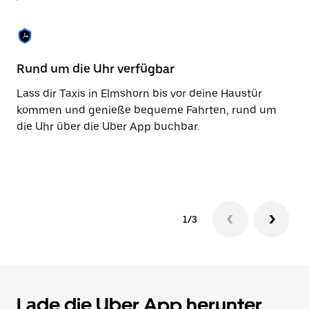
Taste,
um
den
Kalender
zu
Rund um die Uhr verfügbar
Ba
schließen.
Lass dir Taxis in Elmshorn bis vor deine Haustür
Mi
kommen und genieße bequeme Fahrten, rund um
ni
die Uhr über die Uber App buchbar.
Za
be
Ko
1/3
Lade die Uber App herunter,