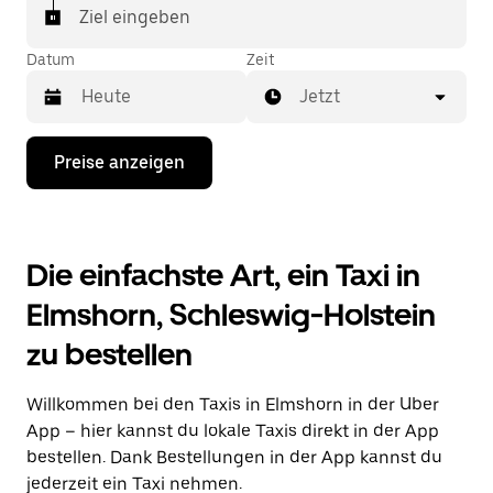
Ziel eingeben
Datum
Zeit
Jetzt
Drücke
Preise anzeigen
die
Nach-
unten-
Taste,
um
Die einfachste Art, ein Taxi in
mit
dem
Elmshorn, Schleswig-Holstein
Kalender
zu
zu bestellen
interagieren
und
ein
Willkommen bei den Taxis in Elmshorn in der Uber
Datum
auszuwählen.
App – hier kannst du lokale Taxis direkt in der App
Drücke
bestellen. Dank Bestellungen in der App kannst du
die
jederzeit ein Taxi nehmen.
Escape-