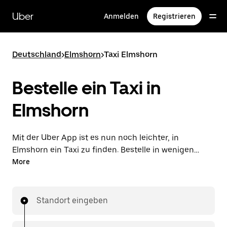
Direkt
zum
Uber
Anmelden
Registrieren
Hauptinhalt
Deutschland
>
Elmshorn
>
Taxi Elmshorn
Bestelle ein Taxi in
Elmshorn
Mit der Uber App ist es nun noch leichter, in
Elmshorn ein Taxi zu finden. Bestelle in wenigen
Schritten ein Taxi und bezahle deine Fahrt direkt in
More
der App. Mit Vorab-Fixpreisen und Verfügbarkeit
rund um die Uhr ist dies die praktischste Art, deine
nächste Taxifahrt in Elmshorn zu bestellen.
Standort eingeben