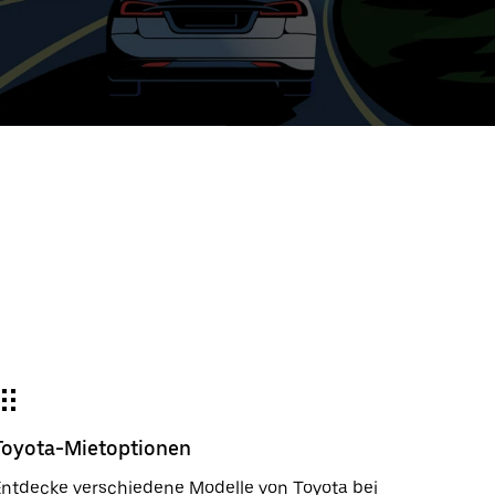
e
wählter
um:
der
gieren
m
wählen.
e
e-
der
Toyota-Mietoptionen
ßen.
ntdecke verschiedene Modelle von Toyota bei