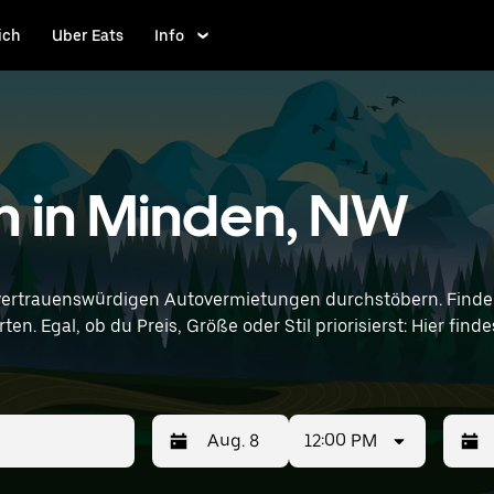
ich
Uber Eats
Info
n in Minden, NW
vertrauenswürdigen Autovermietungen durchstöbern. Finde 
en. Egal, ob du Preis, Größe oder Stil priorisierst: Hier fi
nd Standortangaben (z. B. Hannover Airport) ein, um Toyota-Vermie
12:00 PM