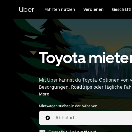
Direkt
zum
Uber
Fahrten nutzen
Verdienen
Geschäftl
Hauptinhalt
Toyota miete
Mit Uber kannst du Toyota-Optionen von 
Besorgungen, Roadtrips oder tägliche Fahrt
entsprechen. Gib deine Zeit- u
More
Mietwagen suchen in der Nähe von
Abholort