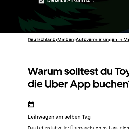
Derselbe Ankunftsort
Deutschland
>
Minden
>
Autovermietungen in M
Warum solltest du T
die Uber App buchen
Leihwagen am selben Tag
Das Leben ist voller Überraschungen. Lass dic