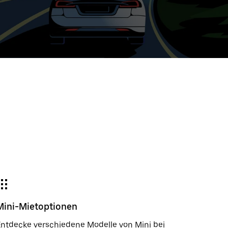
e
wählter
um:
der
gieren
m
wählen.
e
e-
der
Mini-Mietoptionen
ßen.
ntdecke verschiedene Modelle von Mini bei