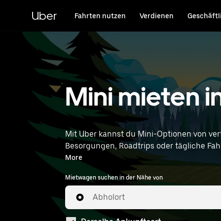
Direkt
zum
Uber
Fahrten nutzen
Verdienen
Geschäftl
Hauptinhalt
Mini mieten 
Mit Uber kannst du Mini-Optionen von ve
Besorgungen, Roadtrips oder tägliche Fahrt
entsprechen. Gib deine Zeit- u
More
Mietwagen suchen in der Nähe von
Abholort