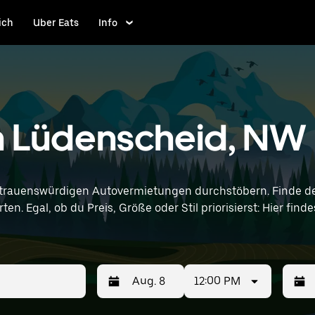
ich
Uber Eats
Info
in Lüdenscheid, NW
rtrauenswürdigen Autovermietungen durchstöbern. Finde de
en. Egal, ob du Preis, Größe oder Stil priorisierst: Hier fi
nd Standortangaben (z. B. Dortmund Airport) ein, um Mini-Vermietu
12:00 PM