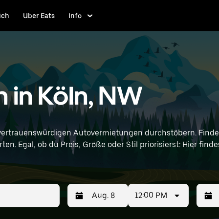
ich
Uber Eats
Info
n in Köln, NW
vertrauenswürdigen Autovermietungen durchstöbern. Finde 
en. Egal, ob du Preis, Größe oder Stil priorisierst: Hier fi
nd Standortangaben (z. B. Cologne Bonn Airport) ein, um Nissan-V
12:00 PM