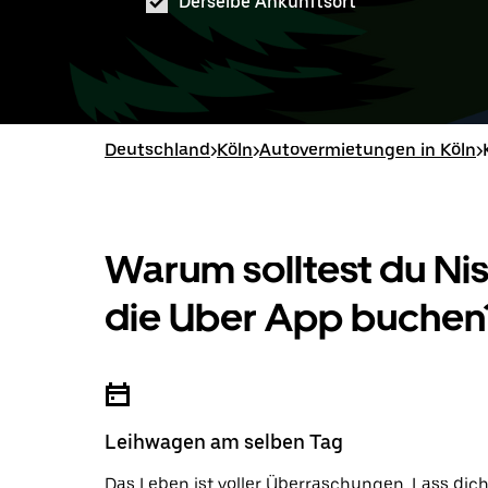
Derselbe Ankunftsort
Deutschland
>
Köln
>
Autovermietungen in Köln
>
Warum solltest du N
die Uber App buchen
Leihwagen am selben Tag
Das Leben ist voller Überraschungen. Lass dic