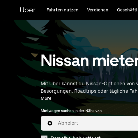
Direkt
zum
Uber
Fahrten nutzen
Verdienen
Geschäftl
Hauptinhalt
Nissan miete
Mit Uber kannst du Nissan-Optionen von 
Besorgungen, Roadtrips oder tägliche Fahrt
entsprechen. Gib deine Zeit- u
More
Mietwagen suchen in der Nähe von
Abholort