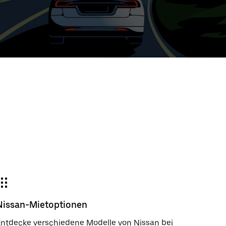
e
wählter
um:
der
gieren
m
wählen.
e
e-
der
Nissan-Mietoptionen
ßen.
ntdecke verschiedene Modelle von Nissan bei