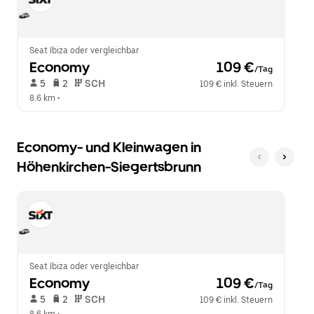
um
zu
den
schließen.
Kalender
zu
schließen.
Seat Ibiza oder vergleichbar
Economy
 109 €
/Tag
 5   
 2   
 SCH   
109 € inkl. Steuern
8.6 km
 •  
Economy- und Kleinwagen in
Höhenkirchen-Siegertsbrunn
Seat Ibiza oder vergleichbar
Economy
 109 €
/Tag
 5   
 2   
 SCH   
109 € inkl. Steuern