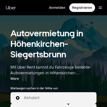
Direkt
zum
Uber
Anmelden
Registrieren
Hauptinhalt
Autovermietung in
Höhenkirchen-
Siegertsbrunn
Mit Uber Rent kannst du Fahrzeuge beliebter
Autovermietungen in Höhenkirchen-
Siegertsbrunn durchstöbern. Von Elektroautos
More
über Limousinen bis hin zu SUVs stehen dir
Mietwagen suchen in der Nähe von
Fahrzeuge zur Auswahl, die sowohl für
Alleinreisende als auch für Gruppen mit bis zu
Abholort
7 Personen geeignet sind. Gib deine Zeit- und