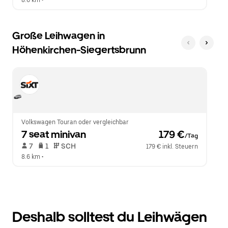
8.6 km
 •  
Große Leihwagen in
Höhenkirchen-Siegertsbrunn
Volkswagen Touran oder vergleichbar
7 seat minivan
 179 €
/Tag
 7   
 1   
 SCH   
179 € inkl. Steuern
8.6 km
 •  
Deshalb solltest du Leihwägen