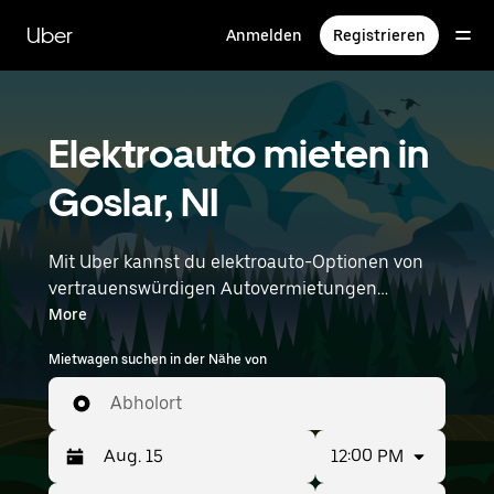
Direkt
zum
Uber
Anmelden
Registrieren
Hauptinhalt
Elektroauto mieten in
Goslar, NI
Mit Uber kannst du elektroauto-Optionen von
vertrauenswürdigen Autovermietungen
durchstöbern. Elektrische Fahrten in Goslar.
More
Elektrofahrzeuge vereinen Nachhaltigkeit,
Mietwagen suchen in der Nähe von
angenehmes Handling und moderne
Funktionen – und das alles ohne
Abholort
Auspuffemissionen. Gib deine Zeit- und
Standortangaben (z. B. Hannover Airport) ein,
12:00 PM
um elektroauto-Vermietungen in deiner Nähe