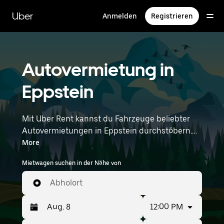
Direkt
zum
Uber
Anmelden
Registrieren
Hauptinhalt
Autovermietung in
Eppstein
Mit Uber Rent kannst du Fahrzeuge beliebter
Autovermietungen in Eppstein durchstöbern.
Von Elektroautos über Limousinen bis hin zu
More
SUVs stehen dir Fahrzeuge zur Auswahl, die
Mietwagen suchen in der Nähe von
sowohl für Alleinreisende als auch für Gruppen
mit bis zu 7 Personen geeignet sind. Gib deine
Abholort
Zeit- und Standortangaben (z. B. Frankfurt
Airport) ein, um Autovermietungen in deiner
12:00 PM
Nähe zu finden.