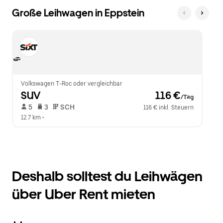
Große Leihwagen in Eppstein
Volkswagen T-Roc oder vergleichbar
SUV
 116 €
/Tag
 5   
 3   
 SCH   
116 € inkl. Steuern
12.7 km
 •  
Deshalb solltest du Leihwägen
über Uber Rent mieten