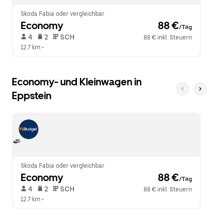
zu
schließen.
Skoda Fabia oder vergleichbar
Economy
 88 €
/Tag
 4   
 2   
 SCH   
88 € inkl. Steuern
12.7 km
 •  
Economy- und Kleinwagen in
Eppstein
Skoda Fabia oder vergleichbar
Economy
 88 €
/Tag
 4   
 2   
 SCH   
88 € inkl. Steuern
12.7 km
 •  