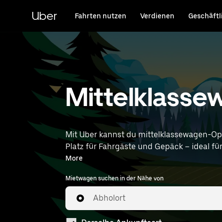
Direkt
zum
Uber
Fahrten nutzen
Verdienen
Geschäftl
Hauptinhalt
Mittelklasse
Mit Uber kannst du mittelklassewagen-O
Platz für Fahrgäste und Gepäck – ideal für Pendelfahrten,
Dortmund Airport) ein, um mittelklassew
More
Mietwagen suchen in der Nähe von
Abholort