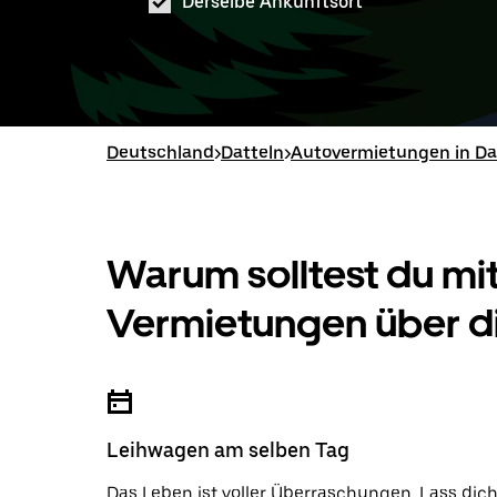
Derselbe Ankunftsort
Deutschland
>
Datteln
>
Autovermietungen in Da
Warum solltest du mi
Vermietungen über d
Leihwagen am selben Tag
Das Leben ist voller Überraschungen. Lass dic