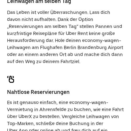
Leihwagen am selben Tag
zu
schließen.
Das Leben ist voller Überraschungen. Lass dich
davon nicht aufhalten. Dank der Option
„Reservierungen am selben Tag“ stellen Pannen und
kurzfristige Reisepläne für Uber Rent keine große
Herausforderung dar. Hole deinen economy-wagen-
Leihwagen am Flughafen Berlin Brandenburg Airport
oder an einem anderen Ort ab und mache dich dann
auf den Weg zu deinem Fahrtziel.
Nahtlose Reservierungen
Es ist genauso einfach, eine economy-wagen-
Vermietung in Ahrensfelde zu buchen, wie eine Fahrt
über UberX zu bestellen. Vergleiche Leihwagen von
Top-Marken, schließe deine Buchung in der
Uber App oder
online
ab und freu dich auf ein