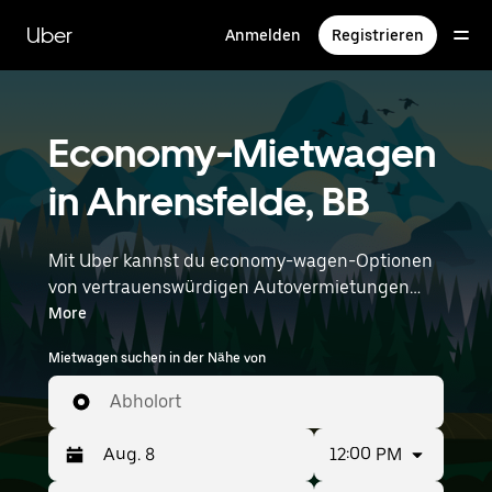
Direkt
zum
Uber
Anmelden
Registrieren
Hauptinhalt
Economy-Mietwagen
in Ahrensfelde, BB
Mit Uber kannst du economy-wagen-Optionen
von vertrauenswürdigen Autovermietungen
durchstöbern. Economy-Wagen sind eine
More
budgetfreundliche Mietoption – ideal für kurze
Mietwagen suchen in der Nähe von
Ausflüge und alltägliche Besorgungen. Gib
deine Zeit- und Standortangaben (z. B. Berlin
Abholort
Brandenburg Airport) ein, um economy-wagen-
Vermietungen in deiner Nähe zu finden.
12:00 PM