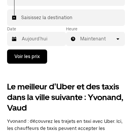
votre destination à bord d'un taxi.
Dans certaines villes de Suisse, pour vous assurer de
Saisissez la destination
bénéficier d'une mise en relation avec un taxi, vous
pouvez le demander dans l'application.
Date
Heure
Maintenant
Appuyez
Voir les prix
sur
la
flèche
vers
le
Le meilleur d'Uber et des taxis
bas
pour
dans la ville suivante : Yvonand,
ouvrir
le
Vaud
calendrier
et
sélectionner
Yvonand : découvrez les trajets en taxi avec Uber. Ici,
une
date.
les chauffeurs de taxis peuvent accepter les