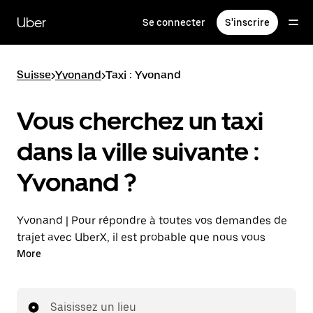
Passer
au
Uber
Se connecter
S'inscrire
contenu
principal
Suisse
>
Yvonand
>
Taxi : Yvonand
Vous cherchez un taxi
dans la ville suivante :
Yvonand ?
Yvonand | Pour répondre à toutes vos demandes de
trajet avec UberX, il est probable que nous vous
mettions en relation avec un chauffeur de taxi. Si tel
More
est le cas, vous continuerez à bénéficier de trajets à
prix abordables et de la même disponibilité (24 h/24
et 7 j/7), comme avec UberX, et pourrez rejoindre
Saisissez un lieu