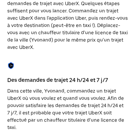
Appuyez
demandes de trajet avec UberX. Quelques étapes
sur
suffisent pour vous lancer. Commandez un trajet
la
touche
avec UberX dans l'application Uber, puis rendez-vous
Échap
à votre destination (peut-être en taxi !). Déplacez-
pour
vous avec un chauffeur titulaire d'une licence de taxi
fermer
le
de la ville (Yvonand) pour le même prix qu'un trajet
calendrier.
avec UberX.
Des demandes de trajet 24 h/24 et 7 j/7
Co
Dans cette ville, Yvonand, commandez un trajet
Ub
UberX où vous voulez et quand vous voulez. Afin de
pr
pouvoir satisfaire les demandes de trajet 24 h/24 et
qu
7 j/7, il est probable que votre trajet UberX soit
fo
effectué par un chauffeur titulaire d'une licence de
d'
taxi.
de