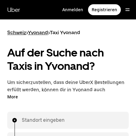
Direkt
zum
Uber
Anmelden
Registrieren
Hauptinhalt
Schweiz
>
Yvonand
>
Taxi Yvonand
Auf der Suche nach
Taxis in Yvonand?
Um sicherzustellen, dass deine UberX Bestellungen
erfüllt werden, können dir in Yvonand auch
lizenzierte Taxifahrer*innen zugewiesen werden. In
More
diesem Fall kannst du rund um die Uhr Fahrten
bestellen und erhältst dieselben erschwinglichen
Preise, die du von UberX kennst, während du mit
Standort eingeben
einem Taxi an dein Ziel gelangst.