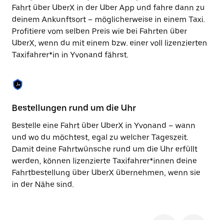
Taste,
Fahrt über UberX in der Uber App und fahre dann zu
um
deinem Ankunftsort – möglicherweise in einem Taxi.
den
Profitiere vom selben Preis wie bei Fahrten über
Kalender
zu
UberX, wenn du mit einem bzw. einer voll lizenzierten
schließen.
Taxifahrer*in in Yvonand fährst.
Bestellungen rund um die Uhr
Si
Bestelle eine Fahrt über UberX in Yvonand – wann
Be
und wo du möchtest, egal zu welcher Tageszeit.
Yv
Damit deine Fahrtwünsche rund um die Uhr erfüllt
ka
werden, können lizenzierte Taxifahrer*innen deine
No
Fahrtbestellung über UberX übernehmen, wenn sie
wä
in der Nähe sind.