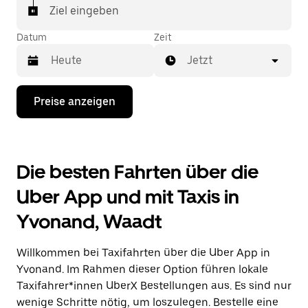
In einigen Städten der Schweiz kannst du in der
Ziel eingeben
Uber App gezielt ein Taxi bestellen, wenn du sicher
sein möchtest, dass dir ein Taxi für deine Fahrt
Datum
Zeit
zugewiesen wird.
Jetzt
Drücke
Preise anzeigen
die
Nach-
unten-
Taste,
um
Die besten Fahrten über die
mit
dem
Uber App und mit Taxis in
Kalender
zu
Yvonand, Waadt
interagieren
und
ein
Willkommen bei Taxifahrten über die Uber App in
Datum
auszuwählen.
Yvonand. Im Rahmen dieser Option führen lokale
Drücke
Taxifahrer*innen UberX Bestellungen aus. Es sind nur
die
wenige Schritte nötig, um loszulegen. Bestelle eine
Escape-