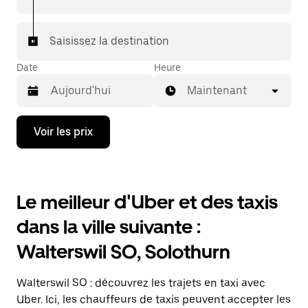
rejoindre votre destination à bord d'un taxi.
Dans certaines villes de Suisse, pour vous assurer de
Saisissez la destination
bénéficier d'une mise en relation avec un taxi, vous
pouvez le demander dans l'application.
Date
Heure
Maintenant
Appuyez
Voir les prix
sur
la
flèche
vers
le
Le meilleur d'Uber et des taxis
bas
pour
dans la ville suivante :
ouvrir
le
Walterswil SO, Solothurn
calendrier
et
sélectionner
Walterswil SO : découvrez les trajets en taxi avec
une
date.
Uber. Ici, les chauffeurs de taxis peuvent accepter les