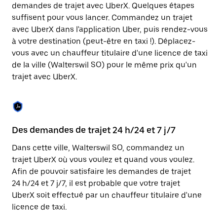
Appuyez
demandes de trajet avec UberX. Quelques étapes
sur
suffisent pour vous lancer. Commandez un trajet
la
touche
avec UberX dans l'application Uber, puis rendez-vous
Échap
à votre destination (peut-être en taxi !). Déplacez-
pour
vous avec un chauffeur titulaire d'une licence de taxi
fermer
le
de la ville (Walterswil SO) pour le même prix qu'un
calendrier.
trajet avec UberX.
Des demandes de trajet 24 h/24 et 7 j/7
Co
Dans cette ville, Walterswil SO, commandez un
Ub
trajet UberX où vous voulez et quand vous voulez.
pr
Afin de pouvoir satisfaire les demandes de trajet
qu
24 h/24 et 7 j/7, il est probable que votre trajet
fo
UberX soit effectué par un chauffeur titulaire d'une
d'
licence de taxi.
de