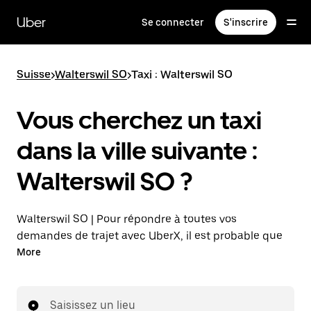
Passer
au
Uber
Se connecter
S'inscrire
contenu
principal
Suisse
>
Walterswil SO
>
Taxi : Walterswil SO
Vous cherchez un taxi
dans la ville suivante :
Walterswil SO ?
Walterswil SO | Pour répondre à toutes vos
demandes de trajet avec UberX, il est probable que
nous vous mettions en relation avec un chauffeur de
More
taxi. Si tel est le cas, vous continuerez à bénéficier de
trajets à prix abordables et de la même disponibilité
(24 h/24 et 7 j/7), comme avec UberX, et pourrez
Saisissez un lieu