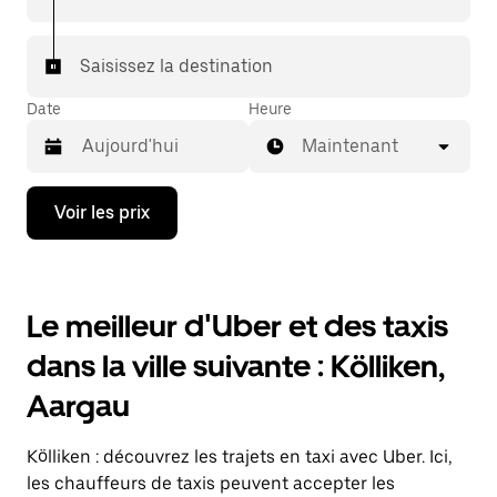
votre destination à bord d'un taxi.
Dans certaines villes de Suisse, pour vous assurer de
Saisissez la destination
bénéficier d'une mise en relation avec un taxi, vous
pouvez le demander dans l'application.
Date
Heure
Maintenant
Appuyez
Voir les prix
sur
la
flèche
vers
le
Le meilleur d'Uber et des taxis
bas
pour
dans la ville suivante : Kölliken,
ouvrir
le
Aargau
calendrier
et
sélectionner
Kölliken : découvrez les trajets en taxi avec Uber. Ici,
une
date.
les chauffeurs de taxis peuvent accepter les