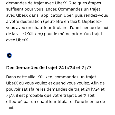
Appuyez
demandes de trajet avec UberX. Quelques étapes
sur
suffisent pour vous lancer. Commandez un trajet
la
touche
avec UberX dans l'application Uber, puis rendez-vous
Échap
à votre destination (peut-être en taxi !). Déplacez-
pour
vous avec un chauffeur titulaire d'une licence de taxi
fermer
le
de la ville (Kölliken) pour le même prix qu'un trajet
calendrier.
avec UberX.
Des demandes de trajet 24 h/24 et 7 j/7
Co
Dans cette ville, Kölliken, commandez un trajet
Ub
UberX où vous voulez et quand vous voulez. Afin de
pr
pouvoir satisfaire les demandes de trajet 24 h/24 et
ét
7 j/7, il est probable que votre trajet UberX soit
de
effectué par un chauffeur titulaire d'une licence de
d'
taxi.
be