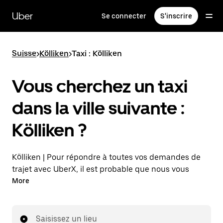
Passer
au
Uber
Se connecter
S'inscrire
contenu
principal
Suisse
>
Kölliken
>
Taxi : Kölliken
Vous cherchez un taxi
dans la ville suivante :
Kölliken ?
Kölliken | Pour répondre à toutes vos demandes de
trajet avec UberX, il est probable que nous vous
mettions en relation avec un chauffeur de taxi. Si tel
More
est le cas, vous continuerez à bénéficier de trajets à
prix abordables et de la même disponibilité (24 h/24
et 7 j/7), comme avec UberX, et pourrez rejoindre
Saisissez un lieu