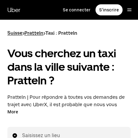
Passer
au
Uber
Se connecter
S'inscrire
contenu
principal
Suisse
>
Pratteln
>
Taxi : Pratteln
Vous cherchez un taxi
dans la ville suivante :
Pratteln ?
Pratteln | Pour répondre à toutes vos demandes de
trajet avec UberX, il est probable que nous vous
mettions en relation avec un chauffeur de taxi. Si tel
More
est le cas, vous continuerez à bénéficier de trajets à
prix abordables et de la même disponibilité (24 h/24
et 7 j/7), comme avec UberX, et pourrez rejoindre
Saisissez un lieu