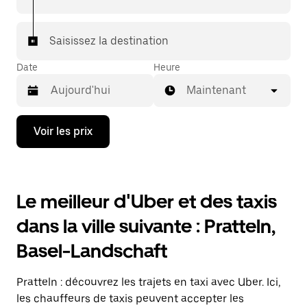
votre destination à bord d'un taxi.
Dans certaines villes de Suisse, pour vous assurer de
Saisissez la destination
bénéficier d'une mise en relation avec un taxi, vous
pouvez le demander dans l'application.
Date
Heure
Maintenant
Appuyez
Voir les prix
sur
la
flèche
vers
le
Le meilleur d'Uber et des taxis
bas
pour
dans la ville suivante : Pratteln,
ouvrir
le
Basel-Landschaft
calendrier
et
sélectionner
Pratteln : découvrez les trajets en taxi avec Uber. Ici,
une
date.
les chauffeurs de taxis peuvent accepter les