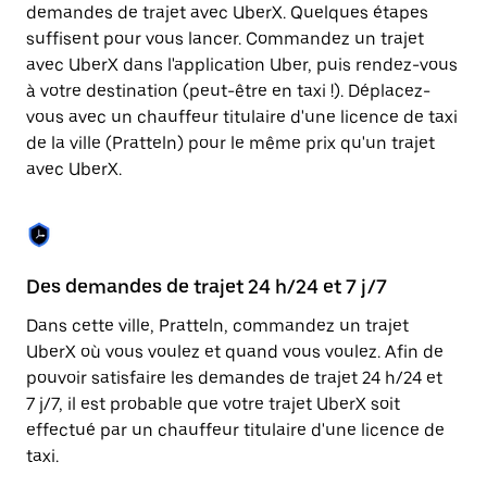
Appuyez
demandes de trajet avec UberX. Quelques étapes
sur
suffisent pour vous lancer. Commandez un trajet
la
touche
avec UberX dans l'application Uber, puis rendez-vous
Échap
à votre destination (peut-être en taxi !). Déplacez-
pour
vous avec un chauffeur titulaire d'une licence de taxi
fermer
le
de la ville (Pratteln) pour le même prix qu'un trajet
calendrier.
avec UberX.
Des demandes de trajet 24 h/24 et 7 j/7
Co
Dans cette ville, Pratteln, commandez un trajet
Ub
UberX où vous voulez et quand vous voulez. Afin de
pr
pouvoir satisfaire les demandes de trajet 24 h/24 et
ét
7 j/7, il est probable que votre trajet UberX soit
de
effectué par un chauffeur titulaire d'une licence de
d'
taxi.
be