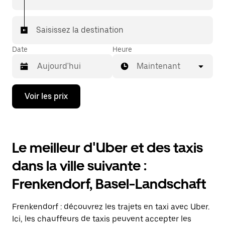
votre destination à bord d'un taxi.
Dans certaines villes de Suisse, pour vous assurer de
Saisissez la destination
bénéficier d'une mise en relation avec un taxi, vous
pouvez le demander dans l'application.
Date
Heure
Maintenant
Appuyez
Voir les prix
sur
la
flèche
vers
le
Le meilleur d'Uber et des taxis
bas
pour
dans la ville suivante :
ouvrir
le
Frenkendorf, Basel-Landschaft
calendrier
et
sélectionner
Frenkendorf : découvrez les trajets en taxi avec Uber.
une
date.
Ici, les chauffeurs de taxis peuvent accepter les