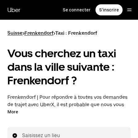
Passer
au
Uber
Se connecter
S'inscrire
contenu
principal
Suisse
>
Frenkendorf
>
Taxi : Frenkendorf
Vous cherchez un taxi
dans la ville suivante :
Frenkendorf ?
Frenkendorf | Pour répondre à toutes vos demandes
de trajet avec UberX, il est probable que nous vous
mettions en relation avec un chauffeur de taxi. Si tel
More
est le cas, vous continuerez à bénéficier de trajets à
prix abordables et de la même disponibilité (24 h/24
et 7 j/7), comme avec UberX, et pourrez rejoindre
Saisissez un lieu