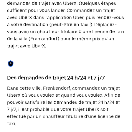
Appuyez
demandes de trajet avec UberX. Quelques étapes
sur
suffisent pour vous lancer. Commandez un trajet
la
touche
avec UberX dans l'application Uber, puis rendez-vous
Échap
à votre destination (peut-être en taxi !). Déplacez-
pour
vous avec un chauffeur titulaire d'une licence de taxi
fermer
le
de la ville (Frenkendorf) pour le même prix qu'un
calendrier.
trajet avec UberX.
Des demandes de trajet 24 h/24 et 7 j/7
Co
Dans cette ville, Frenkendorf, commandez un trajet
Ub
UberX où vous voulez et quand vous voulez. Afin de
pr
pouvoir satisfaire les demandes de trajet 24 h/24 et
qu
7 j/7, il est probable que votre trajet UberX soit
fo
effectué par un chauffeur titulaire d'une licence de
d'
taxi.
de