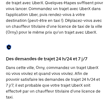
Appuyez
de trajet avec UberX. Quelques étapes suffisent pour
sur
vous lancer. Commandez un trajet avec UberX dans
la
touche
l'application Uber, puis rendez-vous à votre
Échap
destination (peut-être en taxi !). Déplacez-vous avec
pour
un chauffeur titulaire d'une licence de taxi de la ville
fermer
le
(Orny) pour le même prix qu'un trajet avec UberX.
calendrier.
Des demandes de trajet 24 h/24 et 7 j/7
Co
Dans cette ville, Orny, commandez un trajet UberX
Ub
où vous voulez et quand vous voulez. Afin de
pr
pouvoir satisfaire les demandes de trajet 24 h/24 et
ét
7 j/7, il est probable que votre trajet UberX soit
de
effectué par un chauffeur titulaire d'une licence de
d'
taxi.
be