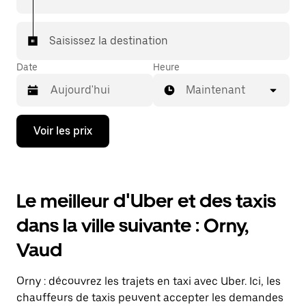
votre destination à bord d'un taxi.
Dans certaines villes de Suisse, pour vous assurer de
Saisissez la destination
bénéficier d'une mise en relation avec un taxi, vous
pouvez le demander dans l'application.
Date
Heure
Maintenant
Appuyez
Voir les prix
sur
la
flèche
vers
le
Le meilleur d'Uber et des taxis
bas
pour
dans la ville suivante : Orny,
ouvrir
le
Vaud
calendrier
et
sélectionner
Orny : découvrez les trajets en taxi avec Uber. Ici, les
une
date.
chauffeurs de taxis peuvent accepter les demandes