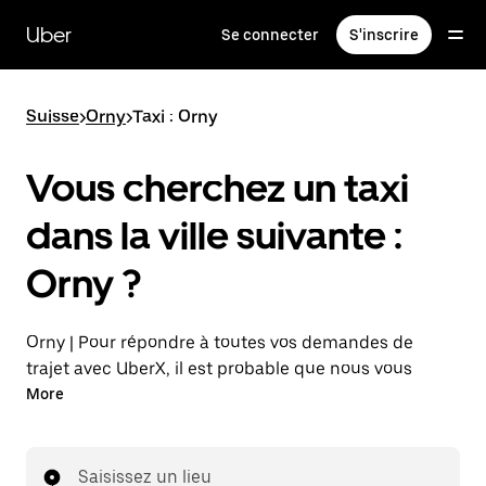
Passer
au
Uber
Se connecter
S'inscrire
contenu
principal
Suisse
>
Orny
>
Taxi : Orny
Vous cherchez un taxi
dans la ville suivante :
Orny ?
Orny | Pour répondre à toutes vos demandes de
trajet avec UberX, il est probable que nous vous
mettions en relation avec un chauffeur de taxi. Si tel
More
est le cas, vous continuerez à bénéficier de trajets à
prix abordables et de la même disponibilité (24 h/24
et 7 j/7), comme avec UberX, et pourrez rejoindre
Saisissez un lieu