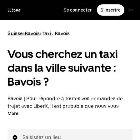
Passer
au
Uber
Se connecter
S'inscrire
contenu
principal
Suisse
>
Bavois
>
Taxi : Bavois
Vous cherchez un taxi
dans la ville suivante :
Bavois ?
Bavois | Pour répondre à toutes vos demandes de
trajet avec UberX, il est probable que nous vous
mettions en relation avec un chauffeur de taxi. Si tel
More
est le cas, vous continuerez à bénéficier de trajets à
prix abordables et de la même disponibilité (24 h/24
et 7 j/7), comme avec UberX, et pourrez rejoindre
Saisissez un lieu