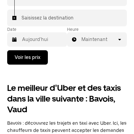
votre destination à bord d'un taxi.
Dans certaines villes de Suisse, pour vous assurer de
Saisissez la destination
bénéficier d'une mise en relation avec un taxi, vous
pouvez le demander dans l'application.
Date
Heure
Maintenant
Appuyez
Voir les prix
sur
la
flèche
vers
le
Le meilleur d'Uber et des taxis
bas
pour
dans la ville suivante : Bavois,
ouvrir
le
Vaud
calendrier
et
sélectionner
Bavois : découvrez les trajets en taxi avec Uber. Ici, les
une
date.
chauffeurs de taxis peuvent accepter les demandes