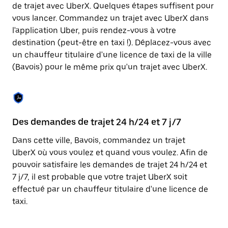
Appuyez
de trajet avec UberX. Quelques étapes suffisent pour
sur
vous lancer. Commandez un trajet avec UberX dans
la
touche
l'application Uber, puis rendez-vous à votre
Échap
destination (peut-être en taxi !). Déplacez-vous avec
pour
un chauffeur titulaire d'une licence de taxi de la ville
fermer
le
(Bavois) pour le même prix qu'un trajet avec UberX.
calendrier.
Des demandes de trajet 24 h/24 et 7 j/7
Co
Dans cette ville, Bavois, commandez un trajet
Ub
UberX où vous voulez et quand vous voulez. Afin de
pr
pouvoir satisfaire les demandes de trajet 24 h/24 et
ét
7 j/7, il est probable que votre trajet UberX soit
de
effectué par un chauffeur titulaire d'une licence de
d'
taxi.
be