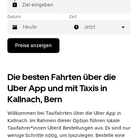
In einigen Städten der Schweiz kannst du in der
Ziel eingeben
Uber App gezielt ein Taxi bestellen, wenn du sicher
sein möchtest, dass dir ein Taxi für deine Fahrt
Datum
Zeit
zugewiesen wird.
Jetzt
Drücke
Preise anzeigen
die
Nach-
unten-
Taste,
um
Die besten Fahrten über die
mit
dem
Uber App und mit Taxis in
Kalender
zu
Kallnach, Bern
interagieren
und
ein
Willkommen bei Taxifahrten über die Uber App in
Datum
auszuwählen.
Kallnach. Im Rahmen dieser Option führen lokale
Drücke
Taxifahrer*innen UberX Bestellungen aus. Es sind nur
die
wenige Schritte nötig, um loszulegen. Bestelle eine
Escape-