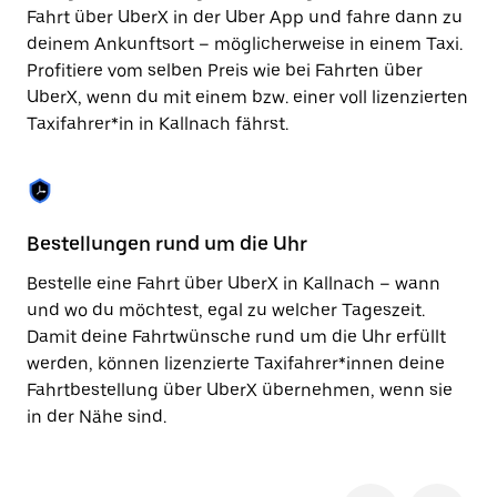
Taste,
Fahrt über UberX in der Uber App und fahre dann zu
um
deinem Ankunftsort – möglicherweise in einem Taxi.
den
Profitiere vom selben Preis wie bei Fahrten über
Kalender
zu
UberX, wenn du mit einem bzw. einer voll lizenzierten
schließen.
Taxifahrer*in in Kallnach fährst.
Bestellungen rund um die Uhr
Si
Bestelle eine Fahrt über UberX in Kallnach – wann
Be
und wo du möchtest, egal zu welcher Tageszeit.
Ka
Damit deine Fahrtwünsche rund um die Uhr erfüllt
ka
werden, können lizenzierte Taxifahrer*innen deine
No
Fahrtbestellung über UberX übernehmen, wenn sie
wä
in der Nähe sind.