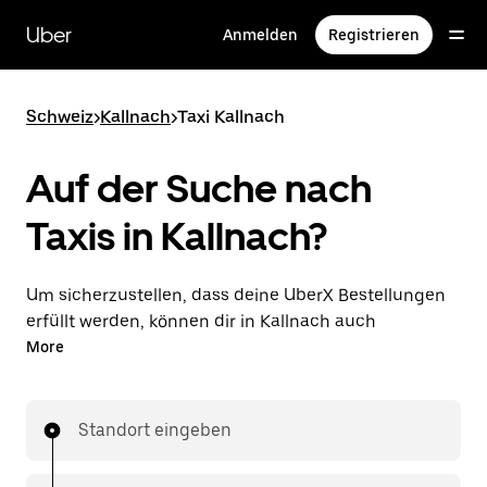
Direkt
zum
Uber
Anmelden
Registrieren
Hauptinhalt
Schweiz
>
Kallnach
>
Taxi Kallnach
Auf der Suche nach
Taxis in Kallnach?
Um sicherzustellen, dass deine UberX Bestellungen
erfüllt werden, können dir in Kallnach auch
lizenzierte Taxifahrer*innen zugewiesen werden. In
More
diesem Fall kannst du rund um die Uhr Fahrten
bestellen und erhältst dieselben erschwinglichen
Preise, die du von UberX kennst, während du mit
Standort eingeben
einem Taxi an dein Ziel gelangst.