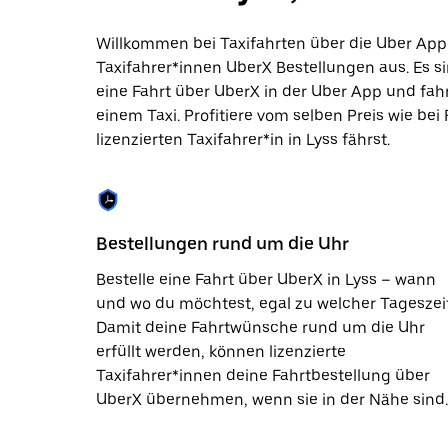
die
Escape-
Taste,
Willkommen bei Taxifahrten über die Uber App 
um
Taxifahrer*innen UberX Bestellungen aus. Es si
den
eine Fahrt über UberX in der Uber App und fa
Kalender
zu
einem Taxi. Profitiere vom selben Preis wie bei
schließen.
lizenzierten Taxifahrer*in in Lyss fährst.
Bestellungen rund um die Uhr
Bestelle eine Fahrt über UberX in Lyss – wann
und wo du möchtest, egal zu welcher Tageszeit
Damit deine Fahrtwünsche rund um die Uhr
erfüllt werden, können lizenzierte
Taxifahrer*innen deine Fahrtbestellung über
UberX übernehmen, wenn sie in der Nähe sind.