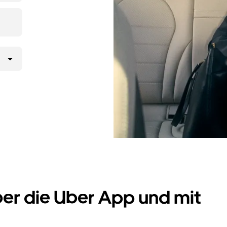
er Uber App
 möchtest,
rd.
ber die Uber App und mit