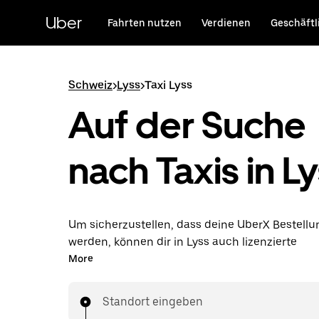
Direkt
zum
Uber
Fahrten nutzen
Verdienen
Geschäftl
Hauptinhalt
Schweiz
>
Lyss
>
Taxi Lyss
Auf der Suche
nach Taxis in L
Um sicherzustellen, dass deine UberX Bestellun
werden, können dir in Lyss auch lizenzierte
Taxifahrer*innen zugewiesen werden. In diesem
More
du rund um die Uhr Fahrten bestellen und erhä
dieselben erschwinglichen Preise, die du von 
Standort eingeben
kennst, während du mit einem Taxi an dein Ziel