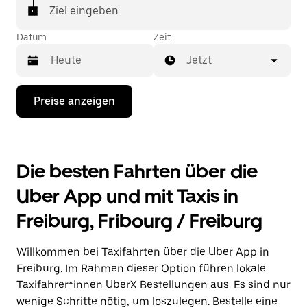
In einigen Städten der Schweiz kannst du in der
Ziel eingeben
Uber App gezielt ein Taxi bestellen, wenn du sicher
sein möchtest, dass dir ein Taxi für deine Fahrt
Datum
Zeit
zugewiesen wird.
Jetzt
Drücke
Preise anzeigen
die
Nach-
unten-
Taste,
um
Die besten Fahrten über die
mit
dem
Uber App und mit Taxis in
Kalender
zu
Freiburg, Fribourg / Freiburg
interagieren
und
ein
Willkommen bei Taxifahrten über die Uber App in
Datum
auszuwählen.
Freiburg. Im Rahmen dieser Option führen lokale
Drücke
Taxifahrer*innen UberX Bestellungen aus. Es sind nur
die
wenige Schritte nötig, um loszulegen. Bestelle eine
Escape-