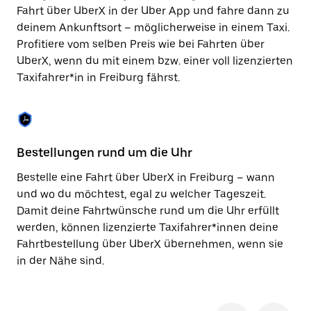
Taste,
Fahrt über UberX in der Uber App und fahre dann zu
um
deinem Ankunftsort – möglicherweise in einem Taxi.
den
Profitiere vom selben Preis wie bei Fahrten über
Kalender
zu
UberX, wenn du mit einem bzw. einer voll lizenzierten
schließen.
Taxifahrer*in in Freiburg fährst.
Bestellungen rund um die Uhr
Si
Bestelle eine Fahrt über UberX in Freiburg – wann
Be
und wo du möchtest, egal zu welcher Tageszeit.
Fr
Damit deine Fahrtwünsche rund um die Uhr erfüllt
ka
werden, können lizenzierte Taxifahrer*innen deine
No
Fahrtbestellung über UberX übernehmen, wenn sie
wä
in der Nähe sind.