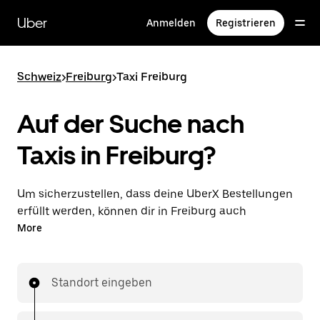
Direkt
zum
Uber
Anmelden
Registrieren
Hauptinhalt
Schweiz
>
Freiburg
>
Taxi Freiburg
Auf der Suche nach
Taxis in Freiburg?
Um sicherzustellen, dass deine UberX Bestellungen
erfüllt werden, können dir in Freiburg auch
lizenzierte Taxifahrer*innen zugewiesen werden. In
More
diesem Fall kannst du rund um die Uhr Fahrten
bestellen und erhältst dieselben erschwinglichen
Preise, die du von UberX kennst, während du mit
Standort eingeben
einem Taxi an dein Ziel gelangst.