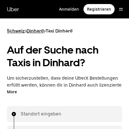
Direkt
zum
Uber
Anmelden
Registrieren
Hauptinhalt
Schweiz
>
Dinhard
>
Taxi Dinhard
Auf der Suche nach
Taxis in Dinhard?
Um sicherzustellen, dass deine UberX Bestellungen
erfüllt werden, können dir in Dinhard auch lizenzierte
Taxifahrer*innen zugewiesen werden. In diesem Fall
More
kannst du rund um die Uhr Fahrten bestellen und
erhältst dieselben erschwinglichen Preise, die du von
UberX kennst, während du mit einem Taxi an dein
Standort eingeben
Ziel gelangst.