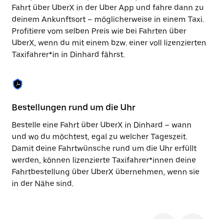
Taste,
Fahrt über UberX in der Uber App und fahre dann zu
um
deinem Ankunftsort – möglicherweise in einem Taxi.
den
Profitiere vom selben Preis wie bei Fahrten über
Kalender
zu
UberX, wenn du mit einem bzw. einer voll lizenzierten
schließen.
Taxifahrer*in in Dinhard fährst.
Bestellungen rund um die Uhr
Si
Bestelle eine Fahrt über UberX in Dinhard – wann
Be
und wo du möchtest, egal zu welcher Tageszeit.
Di
Damit deine Fahrtwünsche rund um die Uhr erfüllt
ka
werden, können lizenzierte Taxifahrer*innen deine
No
Fahrtbestellung über UberX übernehmen, wenn sie
wä
in der Nähe sind.