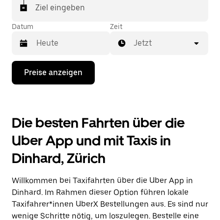
In einigen Städten der Schweiz kannst du in der
Ziel eingeben
Uber App gezielt ein Taxi bestellen, wenn du sicher
sein möchtest, dass dir ein Taxi für deine Fahrt
Datum
Zeit
zugewiesen wird.
Jetzt
Drücke
Preise anzeigen
die
Nach-
unten-
Taste,
um
Die besten Fahrten über die
mit
dem
Uber App und mit Taxis in
Kalender
zu
Dinhard, Zürich
interagieren
und
ein
Willkommen bei Taxifahrten über die Uber App in
Datum
auszuwählen.
Dinhard. Im Rahmen dieser Option führen lokale
Drücke
Taxifahrer*innen UberX Bestellungen aus. Es sind nur
die
wenige Schritte nötig, um loszulegen. Bestelle eine
Escape-