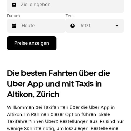
In einigen Städten der Schweiz kannst du in der
Ziel eingeben
Uber App gezielt ein Taxi bestellen, wenn du sicher
sein möchtest, dass dir ein Taxi für deine Fahrt
Datum
Zeit
zugewiesen wird.
Jetzt
Drücke
Preise anzeigen
die
Nach-
unten-
Taste,
um
Die besten Fahrten über die
mit
dem
Uber App und mit Taxis in
Kalender
zu
Altikon, Zürich
interagieren
und
ein
Willkommen bei Taxifahrten über die Uber App in
Datum
auszuwählen.
Altikon. Im Rahmen dieser Option führen lokale
Drücke
Taxifahrer*innen UberX Bestellungen aus. Es sind nur
die
wenige Schritte nötig, um loszulegen. Bestelle eine
Escape-