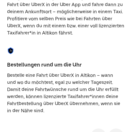
Taste,
Fahrt über UberX in der Uber App und fahre dann zu
um
deinem Ankunftsort – möglicherweise in einem Taxi.
den
Profitiere vom selben Preis wie bei Fahrten über
Kalender
zu
UberX, wenn du mit einem bzw. einer voll lizenzierten
schließen.
Taxifahrer*in in Altikon fährst.
Bestellungen rund um die Uhr
Si
Bestelle eine Fahrt über UberX in Altikon – wann
Be
und wo du möchtest, egal zu welcher Tageszeit.
hö
Damit deine Fahrtwünsche rund um die Uhr erfüllt
du
werden, können lizenzierte Taxifahrer*innen deine
zu
Fahrtbestellung über UberX übernehmen, wenn sie
Hi
in der Nähe sind.