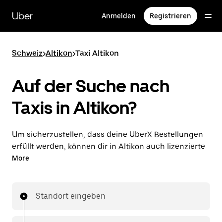
Direkt
zum
Uber
Anmelden
Registrieren
Hauptinhalt
Schweiz
>
Altikon
>
Taxi Altikon
Auf der Suche nach
Taxis in Altikon?
Um sicherzustellen, dass deine UberX Bestellungen
erfüllt werden, können dir in Altikon auch lizenzierte
Taxifahrer*innen zugewiesen werden. In diesem Fall
More
kannst du rund um die Uhr Fahrten bestellen und
erhältst dieselben erschwinglichen Preise, die du von
UberX kennst, während du mit einem Taxi an dein
Standort eingeben
Ziel gelangst.