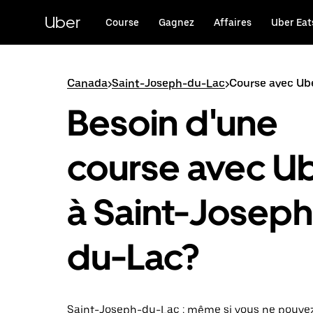
Passer
au
Uber
Course
Gagnez
Affaires
Uber Eat
contenu
principal
Canada
>
Saint-Joseph-du-Lac
>
Course avec Ub
Besoin d'une
course avec U
à Saint-Joseph
du-Lac?
Saint-Joseph-du-Lac : même si vous ne pouve