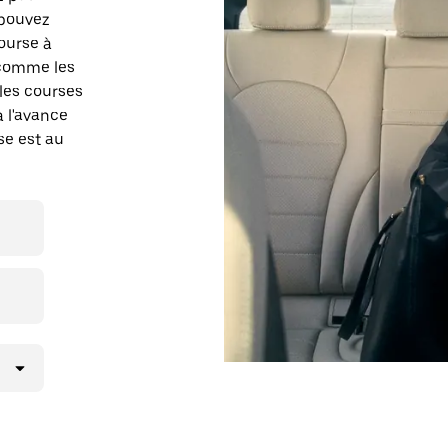
 pouvez
ourse à
 comme les
es courses
à l'avance
se est au