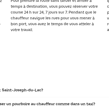
ez
Pour prendre la route sans tarder et arriver à
q
z
temps à destination, vous pouvez réserver votre
course 24 h sur 24, 7 jours sur 7. Pendant que le
p
chauffeur navigue les rues pour vous mener à
v
-
bon port, vous avez le temps de vous atteler à
r
votre travail.
a
: Saint-Joseph-du-Lac?
isser un pourboire au chauffeur comme dans un taxi?