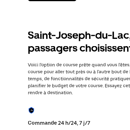
la
flèche
vers
le
bas
pour
Saint-Joseph-du-Lac,
interagir
avec
le
passagers choisissent
calendrier
et
sélectionner
une
Voici l'option de course prête quand vous l'ê
date.
course pour aller tout près ou à l'autre bout de
Appuyez
temps, de fonctionnalités de sécurité pratiques 
sur
la
planifier le budget de votre course. Essayez ce
touche
rendre à destination.
d'échappement
pour
fermer
le
calendrier.
Commande 24 h/24, 7 j/7