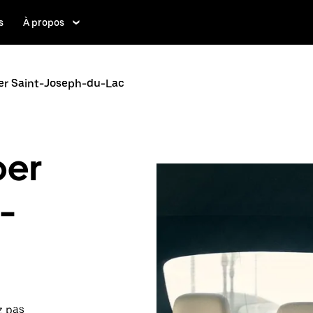
s
À propos
er Saint-Joseph-du-Lac
ber
-
z pas