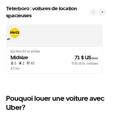
Teterboro : voitures de location
spacieuses
Kia Niro EV or similar
Midsize
 71 $ US
/jour
 5   
 2   
 AT   
71 $ US tx. incluses
9.7 mi
 •  
Pouquoi louer une voiture avec
Uber?