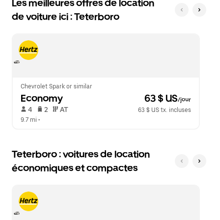
Les meilleures offres de location
Appuyez
une
sur
de voiture ici : Teterboro
date.
la
Appuyez
touche
sur
d'échappement
la
pour
touche
fermer
d'échappement
le
pour
calendrier.
fermer
le
Chevrolet Spark or similar
calendrier.
Economy
 63 $ US
/jour
 4   
 2   
 AT   
63 $ US tx. incluses
9.7 mi
 •  
Teterboro : voitures de location
économiques et compactes