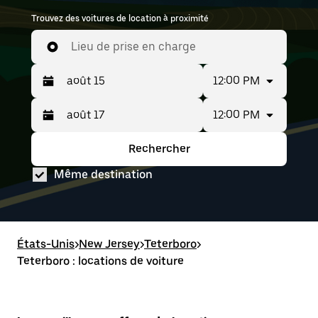
Trouvez des voitures de location à proximité
Lieu de prise en charge
12:00 PM
12:00 PM
Appuyez
Période
sur
sélectionnée :
la
août
Rechercher
Appuyez
Période
flèche
15
sur
sélectionnée :
vers
au août
Même destination
la
août
le
17
flèche
15
bas
vers
au août
pour
le
17
interagir
bas
avec
pour
États-Unis
le
>
New Jersey
>
Teterboro
>
interagir
calendrier
Teterboro : locations de voiture
avec
et
le
sélectionner
calendrier
une
et
date.
sélectionner