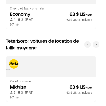
Chevrolet Spark or similar
Economy
 63 $ US
/jour
 4   
 2   
 AT   
63 $ US tx. incluses
9.7 mi
 •  
Teterboro : voitures de location de
taille moyenne
Kia K4 or similar
Midsize
 63 $ US
/jour
 5   
 3   
 AT   
63 $ US tx. incluses
9.7 mi
 •  