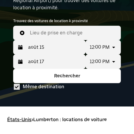
Regional Airport) pour trouver des voitures de
location à proximité.
Trouvez des voitures de location à proximité
Lieu de prise en charge
12:00 PM
12:00 PM
Appuyez
Période
sur
sélectionnée :
la
août
Rechercher
Appuyez
Période
flèche
15
sur
sélectionnée :
vers
au août
Même destination
la
août
le
17
flèche
15
bas
vers
au août
pour
le
17
interagir
bas
avec
pour
le
États-Unis
interagir
>
Lumberton : locations de voiture
calendrier
avec
et
le
sélectionner