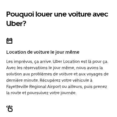
calendrier
une
et
date.
sélectionner
Pouquoi louer une voiture avec
Appuyez
une
sur
date.
Uber?
la
Appuyez
touche
sur
d'échappement
la
pour
touche
fermer
d'échappement
le
pour
calendrier.
Location de voiture le jour même
fermer
le
Les imprévus, ça arrive. Uber Location est là pour ça.
calendrier.
Avec les réservations le jour même, nous avons la
solution aux problèmes de voiture et aux voyages de
dernière minute. Récupérez votre véhicule à
Fayetteville Regional Airport ou ailleurs, puis prenez
la route et poursuivez votre journée.