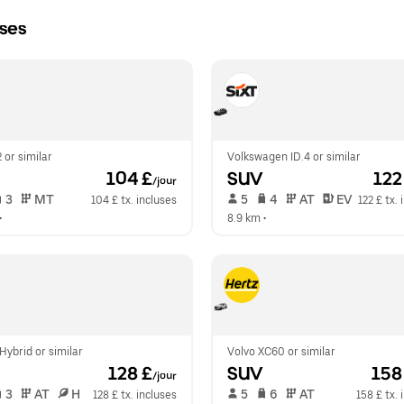
uses
 or similar
Volkswagen ID.4 or similar
 104 £
SUV
 122
/jour
 3   
 MT   
 5   
 4   
 AT   
 EV  
104 £ tx. incluses
122 £ tx.
•  
8.9 km
 •  
ybrid or similar
Volvo XC60 or similar
 128 £
SUV
 158
/jour
 3   
 AT   
 H  
 5   
 6   
 AT   
128 £ tx. incluses
158 £ tx. 