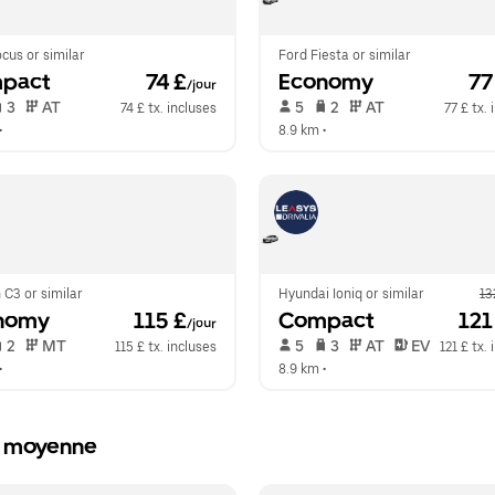
cus or similar
Ford Fiesta or similar
pact
 74 £
Economy
 77
/jour
 3   
 AT   
 5   
 2   
 AT   
74 £ tx. incluses
77 £ tx.
•  
8.9 km
 •  
 C3 or similar
Hyundai Ioniq or similar
13
nomy
 115 £
Compact
 121
/jour
 2   
 MT   
 5   
 3   
 AT   
 EV  
115 £ tx. incluses
121 £ tx.
•  
8.9 km
 •  
le moyenne