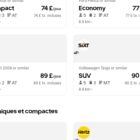
cus or similar
Ford Fiesta or similar
pact
 74 £
Economy
 77
/jour
 3   
 AT   
 5   
 2   
 AT   
74 £ tx. incluses
77 £ tx.
•  
8.9 km
 •  
t 2008 or similar
Volkswagen Taigo or similar
 89 £
SUV
 90
/jour
 2   
 AT   
 5   
 3   
 MT   
89 £ tx. incluses
90 £ tx. 
•  
8.9 km
 •  
omiques et compactes