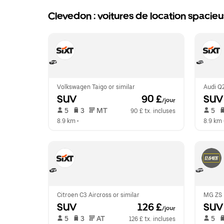
Clevedon : voitures de location spacie
Volkswagen Taigo or similar
Audi Q2
SUV
 90 £
SUV
/jour
 5   
 3   
 MT   
 5   
90 £ tx. incluses
8.9 km
 •  
8.9 km
 
Citroen C3 Aircross or similar
MG ZS H
SUV
 126 £
SUV
/jour
 5   
 3   
 AT   
 5   
126 £ tx. incluses