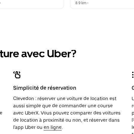
•  
8.9 km
 •  
iture avec Uber?
Simplicité de réservation
Clevedon : réserver une voiture de location est
U
aussi simple que de commander une course
r
re
avec UberX. Vous pouvez comparer des voitures
p
de location à proximité ou non, et réserver dans
l
l'app Uber ou
en ligne
.
l