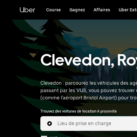
Passer
au
Uber
Course
Gagnez
Affaires
Uber Eat
contenu
principal
Clevedon, Ro
Clevedon : parcourez les véhicules des age
passant par les VUS, vous pouvez trouver
(comme l'aéroport Bristol Airport) pour tro
Trouvez des voitures de location à proximité
Lieu de prise en charge