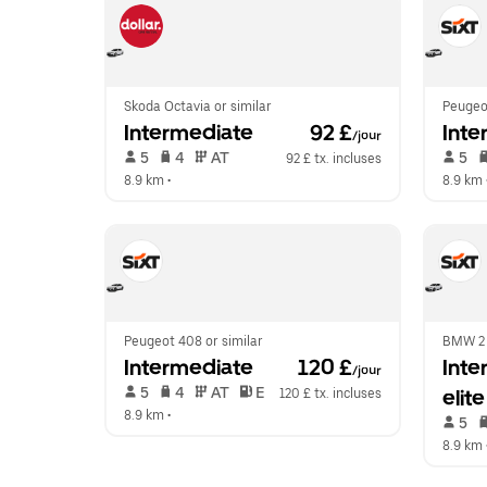
Skoda Octavia or similar
Peugeot
Intermediate
 92 £
Inte
/jour
 5   
 4   
 AT   
 5   
92 £ tx. incluses
8.9 km
 •  
8.9 km
 
Peugeot 408 or similar
BMW 2 
Intermediate
 120 £
Inte
/jour
 5   
 4   
 AT   
 E  
elite
120 £ tx. incluses
8.9 km
 •  
 5   
8.9 km
 