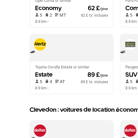
Opel Corsa or similar
Ford Fo
Economy
 62 £
Com
/jour
 5   
 2   
 MT   
 5   
62 £ tx. incluses
8.9 km
 •  
8.9 km
 
Toyota Corolla Estate or similar
Peugeo
Estate
 89 £
SUV
/jour
 5   
 4   
 AT   
 5   
89 £ tx. incluses
8.9 km
 •  
8.9 km
 
Clevedon : voitures de location écon