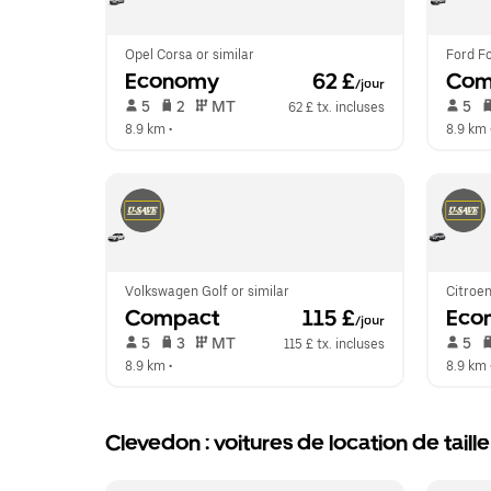
Opel Corsa or similar
Ford Fo
Economy
 62 £
Com
/jour
 5   
 2   
 MT   
 5   
62 £ tx. incluses
8.9 km
 •  
8.9 km
 
Volkswagen Golf or similar
Citroen
Compact
 115 £
Eco
/jour
 5   
 3   
 MT   
 5   
115 £ tx. incluses
8.9 km
 •  
8.9 km
 
Clevedon : voitures de location de tail