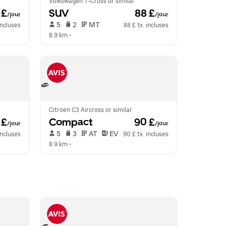
Volkswagen T-Cross or similar
 £
SUV
 88 £
/jour
/jour
 5   
 2   
 MT   
 incluses
88 £ tx. incluses
8.9 km
 •  
Citroen C3 Aircross or similar
 £
Compact
 90 £
/jour
/jour
 5   
 3   
 AT   
 EV  
incluses
90 £ tx. incluses
8.9 km
 •  