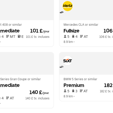
 408 or similar
Mercedes CLA or similar
rmediate
 101 £
Fullsize
 106
/jour
 4   
 MT   
 E  
 5   
 4   
 AT   
101 £ tx. incluses
106 £ tx. 
•  
8.9 km
 •  
Series Gran Coupe or similar
BMW 5 Series or similar
rmediate 
Premium
 182
 5   
 3   
 AT   
140 £
182 £ tx. 
/jour
8.9 km
 •  
 4   
 AT   
140 £ tx. incluses
•  