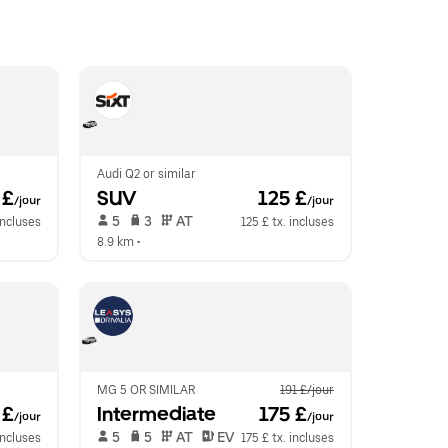
Audi Q2 or similar
 £
SUV
 125 £
/jour
/jour
 5   
 3   
 AT   
 incluses
125 £ tx. incluses
8.9 km
 •  
MG 5 OR SIMILAR
191 £/jour
 £
Intermediate
 175 £
/jour
/jour
 5   
 5   
 AT   
 EV  
incluses
175 £ tx. incluses