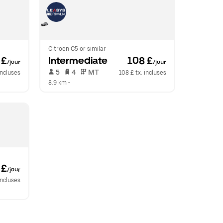
Citroen C5 or similar
 £
Intermediate
 108 £
/jour
/jour
 5   
 4   
 MT   
incluses
108 £ tx. incluses
8.9 km
 •  
 £
/jour
incluses