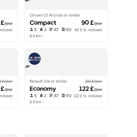
Citroen C3 Aircross or similar
 £
Compact
 90 £
/jour
/jour
 5   
 3   
 AT   
 EV  
 incluses
90 £ tx. incluses
8.9 km
 •  
2 £/jour
Renault Zoe or similar
132 £/jour
 £
Economy
 122 £
/jour
/jour
 5   
 2   
 AT   
 EV  
 incluses
122 £ tx. incluses
8.9 km
 •  