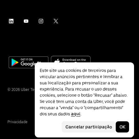
Este site usa cookies de terceiros para
veicular anúncios pertinentes e lembrar a
sua localização para personalizar a sua
experiência. Para recusar o uso desses
©
2026
Uber Technologies Inc.
cookies, selecione o botão "Recusar" abaixo.
Se você tem uma conta da Uber, você pode
recusar a "venda" ou o "compartilhamento"
dos seus dados
aqui
.
Privacidade
Acessibilidade
Termos
Cancelar participação
OK