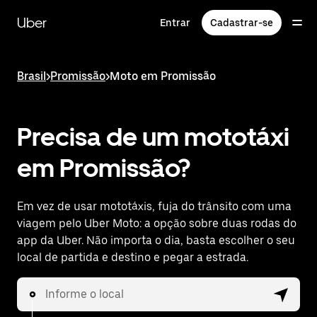
Pular
para
Uber
Entrar
Cadastrar-se
o
conteúdo
principal
Brasil
>
Promissão
>
Moto em Promissão
Precisa de um mototáxi
em Promissão?
Em vez de usar mototáxis, fuja do trânsito com uma
viagem pelo Uber Moto: a opção sobre duas rodas do
app da Uber. Não importa o dia, basta escolher o seu
local de partida e destino e pegar a estrada.
Informe o local