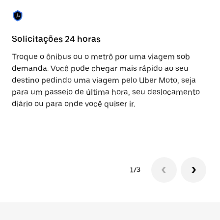
Solicitações 24 horas
Re
Troque o ônibus ou o metrô por uma viagem sob
A 
demanda. Você pode chegar mais rápido ao seu
vi
destino pedindo uma viagem pelo Uber Moto, seja
eq
para um passeio de última hora, seu deslocamento
ap
diário ou para onde você quiser ir.
co
av
pa
1/3