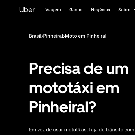
Pular
para
Uber
Viagem
Ganhe
Negócios
Sobre
o
conteúdo
principal
Brasil
>
Pinheiral
>
Moto em Pinheiral
Precisa de um
mototáxi em
Pinheiral?
Em vez de usar mototáxis, fuja do trânsito c