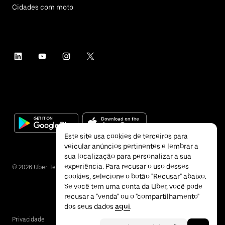
Cidades com moto
Este site usa cookies de terceiros para
veicular anúncios pertinentes e lembrar a
sua localização para personalizar a sua
experiência. Para recusar o uso desses
©
2026
Uber Technologies Inc.
cookies, selecione o botão "Recusar" abaixo.
Se você tem uma conta da Uber, você pode
recusar a "venda" ou o "compartilhamento"
dos seus dados
aqui
.
Privacidade
Acessibilidade
Termos