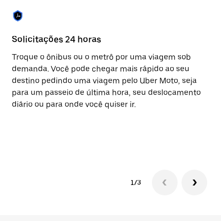
Solicitações 24 horas
Re
Troque o ônibus ou o metrô por uma viagem sob
A 
demanda. Você pode chegar mais rápido ao seu
vi
destino pedindo uma viagem pelo Uber Moto, seja
co
para um passeio de última hora, seu deslocamento
to
diário ou para onde você quiser ir.
su
ta
pa
vi
1/3