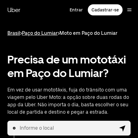
Pular
para
Uber
Entrar
Cadastrar-se
o
conteúdo
principal
Brasil
>
Paço do Lumiar
>
Moto em Paço do Lumiar
Precisa de um mototáxi
em Paço do Lumiar?
Em vez de usar mototáxis, fuja do trânsito com uma
viagem pelo Uber Moto: a opção sobre duas rodas do
app da Uber. Não importa o dia, basta escolher o seu
local de partida e destino e pegar a estrada.
Informe o local