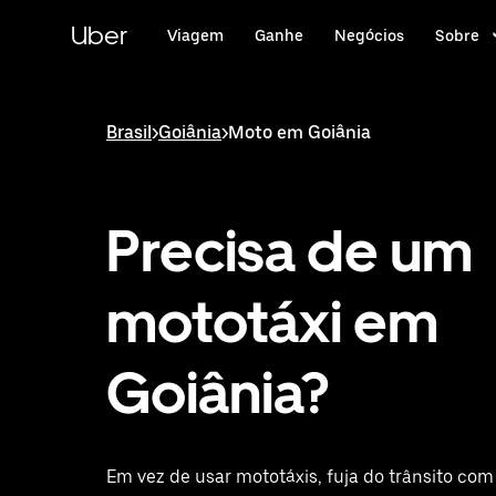
Pular
para
Uber
Viagem
Ganhe
Negócios
Sobre
o
conteúdo
principal
Brasil
>
Goiânia
>
Moto em Goiânia
Precisa de um
mototáxi em
Goiânia?
Em vez de usar mototáxis, fuja do trânsito c