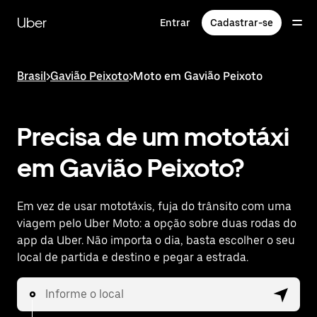
Pular
para
Uber
Entrar
Cadastrar-se
o
conteúdo
principal
Brasil
>
Gavião Peixoto
>
Moto em Gavião Peixoto
Precisa de um mototáxi
em Gavião Peixoto?
Em vez de usar mototáxis, fuja do trânsito com uma
viagem pelo Uber Moto: a opção sobre duas rodas do
app da Uber. Não importa o dia, basta escolher o seu
local de partida e destino e pegar a estrada.
Informe o local