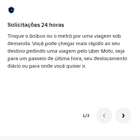
Solicitações 24 horas
Re
Troque o ônibus ou o metrô por uma viagem sob
A 
demanda. Você pode chegar mais rápido ao seu
vi
destino pedindo uma viagem pelo Uber Moto, seja
co
para um passeio de última hora, seu deslocamento
to
diário ou para onde você quiser ir.
su
ta
pa
vi
1/3