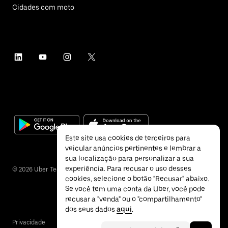
Cidades com moto
Este site usa cookies de terceiros para
veicular anúncios pertinentes e lembrar a
sua localização para personalizar a sua
experiência. Para recusar o uso desses
©
2026
Uber Technologies Inc.
cookies, selecione o botão "Recusar" abaixo.
Se você tem uma conta da Uber, você pode
recusar a "venda" ou o "compartilhamento"
dos seus dados
aqui
.
Privacidade
Acessibilidade
Termos